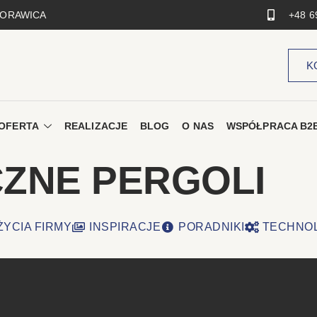
 MORAWICA
+48 6
K
OFERTA
REALIZACJE
BLOG
O NAS
WSPÓŁPRACA B2
CZNE PERGOLI
ŻYCIA FIRMY
INSPIRACJE
PORADNIKI
TECHNO