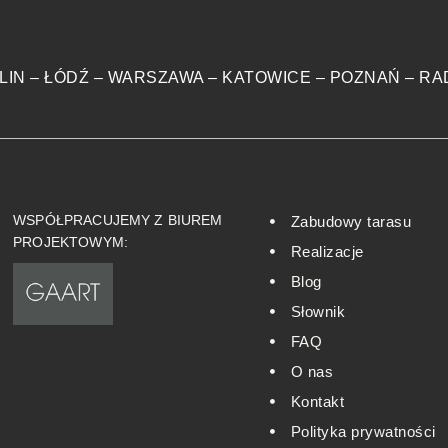
LIN
–
ŁÓDŹ
–
WARSZAWA
–
KATOWICE
–
POZNAŃ
–
RA
WSPÓŁPRACUJEMY Z BIUREM
Zabudowy tarasu
PROJEKTOWYM:
Realizacje
Blog
Słownik
FAQ
O nas
Kontakt
Polityka prywatności