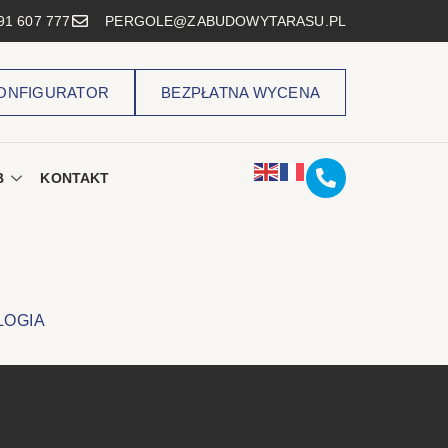
91 607 777
PERGOLE@ZABUDOWYTARASU.PL
ONFIGURATOR
BEZPŁATNA WYCENA
B
KONTAKT
LOGIA