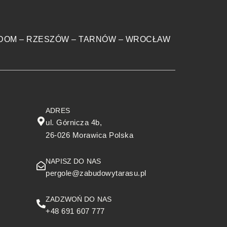
DOM
–
RZESZÓW
–
TARNÓW
–
WROCŁAW
ADRES
ul. Górnicza 4b,
26-026 Morawica Polska
NAPISZ DO NAS
pergole@zabudowytarasu.pl
ZADZWOŃ DO NAS
+48 691 607 777