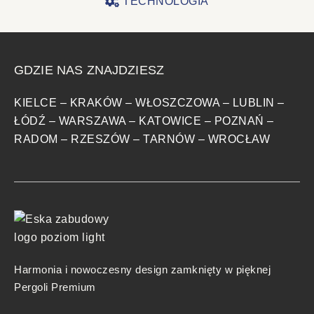
TECHNOLOGIA
GDZIE NAS ZNAJDZIESZ
KIELCE
–
KRAKÓW
–
WŁOSZCZOWA
–
LUBLIN
–
ŁÓDŹ
–
WARSZAWA
–
KATOWICE
–
POZNAŃ
–
RADOM
–
RZESZÓW
–
TARNÓW
–
WROCŁAW
Harmonia i nowoczesny design zamknięty w pięknej
Pergoli Premium