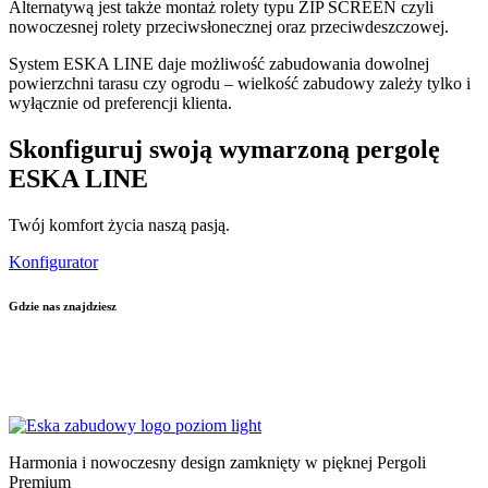
Alternatywą jest także montaż rolety typu ZIP SCREEN czyli
nowoczesnej rolety przeciwsłonecznej oraz przeciwdeszczowej.
System ESKA LINE daje możliwość zabudowania dowolnej
powierzchni tarasu czy ogrodu – wielkość zabudowy zależy tylko i
wyłącznie od preferencji klienta.
Skonfiguruj swoją wymarzoną pergolę
ESKA LINE
Twój komfort życia naszą pasją.
Konfigurator
Gdzie nas znajdziesz
KIELCE
–
KRAKÓW
–
WŁOSZCZOWA
–
LUBLIN
–
ŁÓDŹ
–
WARSZAWA
–
KATOWICE
–
POZNAŃ
–
RADOM
–
RZESZÓW
–
TARNÓW
–
WROCŁAW
Harmonia i nowoczesny design zamknięty w pięknej Pergoli
Premium