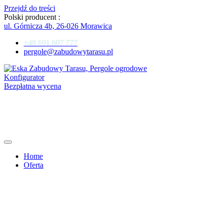
Przejdź do treści
Polski producent :
ul. Górnicza 4b, 26-026 Morawica
+48 691 607 777
pergole@zabudowytarasu.pl
Konfigurator
Bezpłatna wycena
Home
Oferta