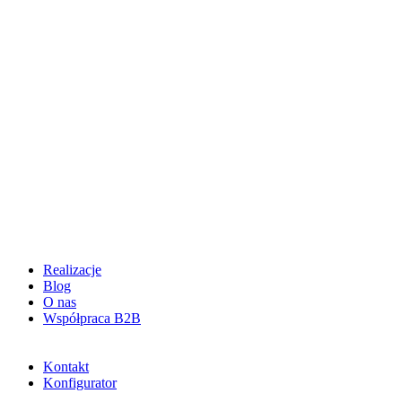
Realizacje
Blog
O nas
Współpraca B2B
Kontakt
Konfigurator