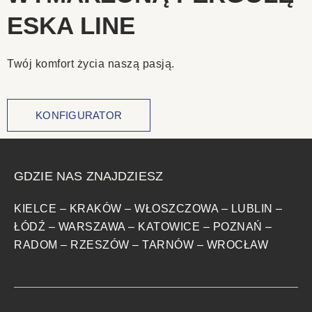
ESKA LINE
Twój komfort życia naszą pasją.
KONFIGURATOR
GDZIE NAS ZNAJDZIESZ
KIELCE
–
KRAKÓW
–
WŁOSZCZOWA
–
LUBLIN
–
ŁÓDŹ
–
WARSZAWA
–
KATOWICE
–
POZNAŃ
–
RADOM
–
RZESZÓW
–
TARNÓW
–
WROCŁAW