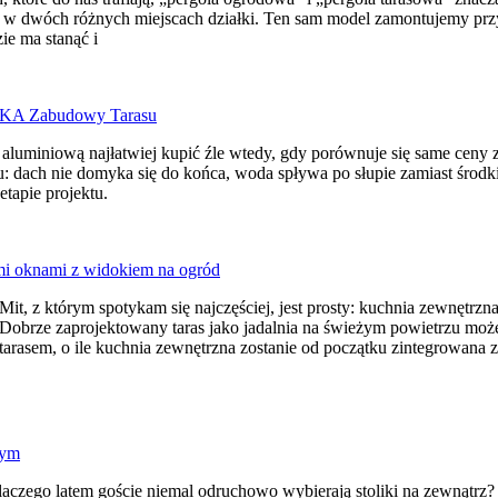
 w dwóch różnych miejscach działki. Ten sam model zamontujemy przy
zie ma stanąć i
 aluminiową najłatwiej kupić źle wtedy, gdy porównuje się same ceny 
: dach nie domyka się do końca, woda spływa po słupie zamiast środkiem
etapie projektu.
Mit, z którym spotykam się najczęściej, jest prosty: kuchnia zewnęt
Dobrze zaprojektowany taras jako jadalnia na świeżym powietrzu mo
tarasem, o ile kuchnia zewnętrzna zostanie od początku zintegrowana 
aczego latem goście niemal odruchowo wybierają stoliki na zewnątrz? B