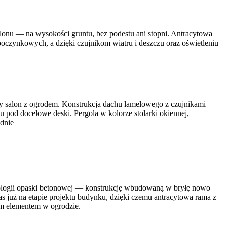
onu — na wysokości gruntu, bez podestu ani stopni. Antracytowa
czynkowych, a dzięki czujnikom wiatru i deszczu oraz oświetleniu
y salon z ogrodem. Konstrukcja dachu lamelowego z czujnikami
u pod docelowe deski. Pergola w kolorze stolarki okiennej,
dnie
ologii opaski betonowej — konstrukcję wbudowaną w bryłę nowo
 już na etapie projektu budynku, dzięki czemu antracytowa rama z
ym elementem w ogrodzie.