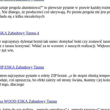
sztuje pergola aluminiowa?” to pierwsze pytanie w prawie każdej rozmo
 Nie dlatego, że producenci coś ukrywają. Po prostu pergola nie jest pr
łada się z kilku niezależnych
 najczęstszy dylemat brzmi tak samo: domykać boki czy zostawić taras 
z z tarasu korzystać. Widać za to wzorzec z naszych realizacji. Więk
y już wie,
tem najczęstsze pytanie o rolety ZIP brzmi: „o ile stopni obniżą temper
odaje, coś upraszcza, bo efekt zależy od strony świata, tkaniny i jej 
d tego, dlaczego
, które do nas trafiają, „pergola ogrodowa” i „pergola tarasowa” zna