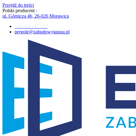
Przejdź do treści
Polski producent :
ul. Górnicza 4b, 26-026 Morawica
+48 691 607 777
pergole@zabudowytarasu.pl