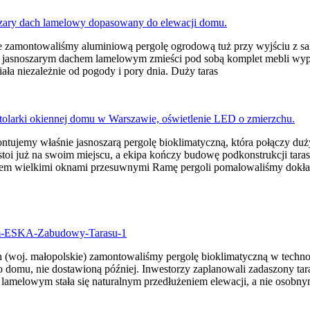
zamontowaliśmy aluminiową pergolę ogrodową tuż przy wyjściu z sal
z jasnoszarym dachem lamelowym zmieści pod sobą komplet mebli wypo
ała niezależnie od pogody i pory dnia. Duży taras
ujemy właśnie jasnoszarą pergolę bioklimatyczną, która połączy duż
 stoi już na swoim miejscu, a ekipa kończy budowę podkonstrukcji taras
em wielkimi oknami przesuwnymi Ramę pergoli pomalowaliśmy dokła
(woj. małopolskie) zamontowaliśmy pergolę bioklimatyczną w techn
omu, nie dostawioną później. Inwestorzy zaplanowali zadaszony taras
lamelowym stała się naturalnym przedłużeniem elewacji, a nie osobn