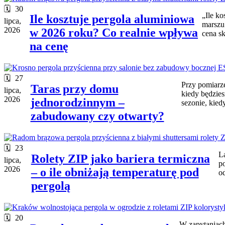
30
„Ile ko
Ile kosztuje pergola aluminiowa
lipca,
marszu.
2026
w 2026 roku? Co realnie wpływa
cena sk
na cenę
27
Przy pomiarze
Taras przy domu
lipca,
kiedy będzies
2026
jednorodzinnym –
sezonie, kied
zabudowany czy otwarty?
23
La
Rolety ZIP jako bariera termiczna
lipca,
p
2026
– o ile obniżają temperaturę pod
o
pergolą
20
W zapytaniach