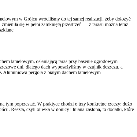
owym w Grójcu wróciliśmy do tej samej realizacji, żeby dołożyć
, zmieniła się w pełni zamkniętą przestrzeń — z tarasu można teraz
szklane
chem lamelowym, osłaniającą taras przy basenie ogrodowym.
deszczowe dni, dlatego dach wyposażyliśmy w czujnik deszczu, a
e. Aluminiowa pergola z białym dachem lamelowym
 na tym poprzestać. W praktyce chodzi o trzy konkretne rzeczy: dużo
łońcu. Reszta, czyli oliwka w donicy i lniana zasłona, to dodatki, które