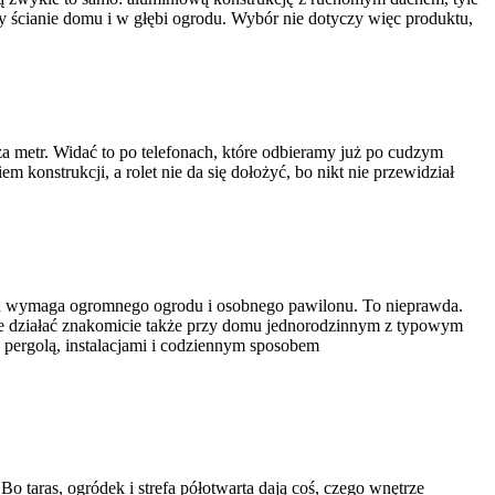
 ścianie domu i w głębi ogrodu. Wybór nie dotyczy więc produktu,
za metr. Widać to po telefonach, które odbieramy już po cudzym
 konstrukcji, a rolet nie da się dołożyć, bo nikt nie przewidział
rzna wymaga ogromnego ogrodu i osobnego pawilonu. To nieprawda.
że działać znakomicie także przy domu jednorodzinnym z typowym
z pergolą, instalacjami i codziennym sposobem
o taras, ogródek i strefa półotwarta dają coś, czego wnętrze