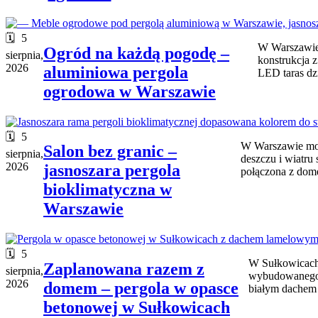
5
W Warszawie 
Ogród na każdą pogodę –
sierpnia,
konstrukcja 
2026
aluminiowa pergola
LED taras dzi
ogrodowa w Warszawie
5
W Warszawie mont
Salon bez granic –
sierpnia,
deszczu i wiatru
2026
jasnoszara pergola
połączona z dom
bioklimatyczna w
Warszawie
5
W Sułkowicach 
Zaplanowana razem z
sierpnia,
wybudowanego d
2026
domem – pergola w opasce
białym dachem 
betonowej w Sułkowicach