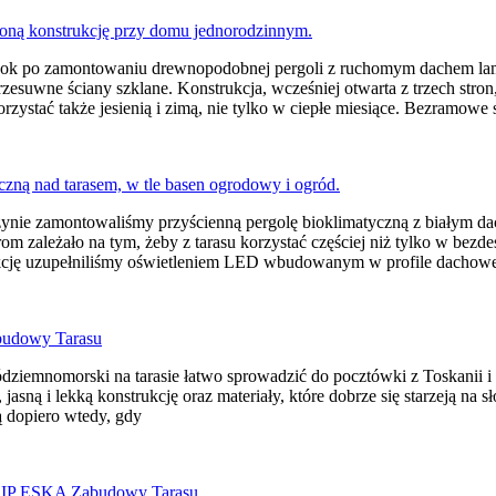
ok po zamontowaniu drewnopodobnej pergoli z ruchomym dachem lamel
rzesuwne ściany szklane. Konstrukcja, wcześniej otwarta z trzech stron
orzystać także jesienią i zimą, nie tylko w ciepłe miesiące. Bezramowe 
ynie zamontowaliśmy przyścienną pergolę bioklimatyczną z białym da
om zależało na tym, żeby z tarasu korzystać częściej niż tylko w bez
kcję uzupełniliśmy oświetleniem LED wbudowanym w profile dachow
ódziemnomorski na tarasie łatwo sprowadzić do pocztówki z Toskanii i
, jasną i lekką konstrukcję oraz materiały, które dobrze się starzeją na s
ą dopiero wtedy, gdy