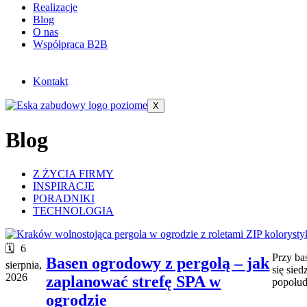
Realizacje
Blog
O nas
Współpraca B2B
Kontakt
X
Blog
Z ŻYCIA FIRMY
INSPIRACJE
PORADNIKI
TECHNOLOGIA
6
Przy ba
Basen ogrodowy z pergolą – jak
sierpnia,
się sie
2026
zaplanować strefę SPA w
popołud
ogrodzie