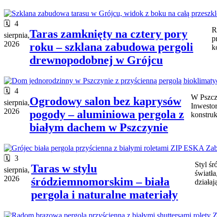
4
R
Taras zamknięty na cztery pory
sierpnia,
p
2026
roku – szklana zabudowa pergoli
k
drewnopodobnej w Grójcu
4
W Pszcz
Ogrodowy salon bez kaprysów
sierpnia,
Inwestor
2026
pogody – aluminiowa pergola z
konstru
białym dachem w Pszczynie
3
Styl śr
Taras w stylu
sierpnia,
światła
2026
śródziemnomorskim – biała
działaj
pergola i naturalne materiały