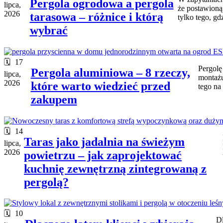
Pergola ogrodowa a pergola
lipca,
że postawioną
2026
tarasowa – różnice i którą
tylko tego, gd
wybrać
17
Pergolę
Pergola aluminiowa – 8 rzeczy,
lipca,
montażu
2026
które warto wiedzieć przed
tego na 
zakupem
14
Taras jako jadalnia na świeżym
lipca,
2026
powietrzu – jak zaprojektować
kuchnię zewnętrzną zintegrowaną z
pergolą?
10
Dl