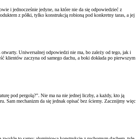
wie i jednocześnie jedyne, na które nie da się odpowiedzieć z
oduktem z półki, tylko konstrukcją robioną pod konkretny taras, a jej
otwarty. Uniwersalnej odpowiedzi nie ma, bo zależy od tego, jak i
szość klientów zaczyna od samego dachu, a boki dokłada po pierwszym
aturę pod pergolą?”. Nie ma na nie jednej liczby, a każdy, kto ją
koloru. Sam mechanizm da się jednak opisać bez ściemy. Zacznijmy więc
czą zwykle to samo: aluminiową konstrukcję z ruchomym dachem, tyle