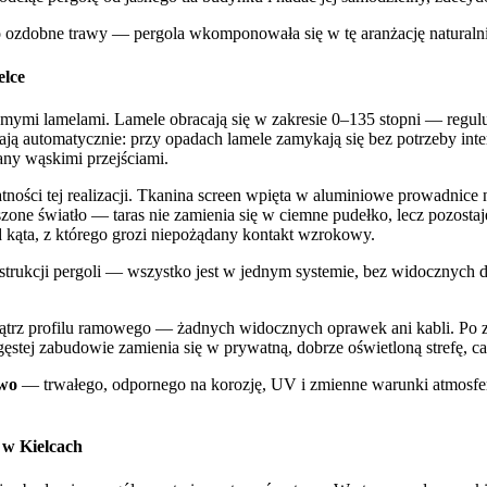
ozdobne trawy — pergola wkomponowała się w tę aranżację naturalnie,
elce
mymi lamelami. Lamele obracają się w zakresie 0–135 stopni — regulu
ają automatycznie: przy opadach lamele zamykają się bez potrzeby inte
ny wąskimi przejściami.
ości tej realizacji. Tkanina screen wpięta w aluminiowe prowadnice nie
zone światło — taras nie zamienia się w ciemne pudełko, lecz pozostaj
d kąta, z którego grozi niepożądany kontakt wzrokowy.
trukcji pergoli — wszystko jest w jednym systemie, bez widocznych dod
rz profilu ramowego — żadnych widocznych oprawek ani kabli. Po zm
 gęstej zabudowie zamienia się w prywatną, dobrze oświetloną strefę, 
wo
— trwałego, odpornego na korozję, UV i zmienne warunki atmosfery
j w Kielcach