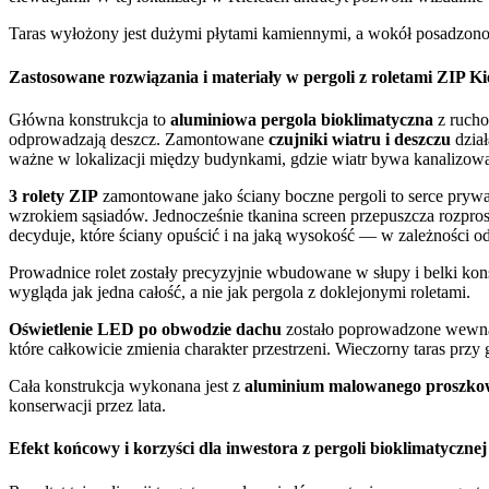
Taras wyłożony jest dużymi płytami kamiennymi, a wokół posadzono 
Zastosowane rozwiązania i materiały w pergoli z roletami ZIP Ki
Główna konstrukcja to
aluminiowa pergola bioklimatyczna
z rucho
odprowadzają deszcz. Zamontowane
czujniki wiatru i deszczu
dział
ważne w lokalizacji między budynkami, gdzie wiatr bywa kanalizowa
3 rolety ZIP
zamontowane jako ściany boczne pergoli to serce prywatn
wzrokiem sąsiadów. Jednocześnie tkanina screen przepuszcza rozpros
decyduje, które ściany opuścić i na jaką wysokość — w zależności o
Prowadnice rolet zostały precyzyjnie wbudowane w słupy i belki kons
wygląda jak jedna całość, a nie jak pergola z doklejonymi roletami.
Oświetlenie LED po obwodzie dachu
zostało poprowadzone wewnąt
które całkowicie zmienia charakter przestrzeni. Wieczorny taras przy
Cała konstrukcja wykonana jest z
aluminium malowanego proszko
konserwacji przez lata.
Efekt końcowy i korzyści dla inwestora z pergoli bioklimatyczne