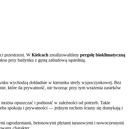
ci przestrzeni. W
Kielcach
zrealizowaliśmy
pergolę bioklimatyczną
ksu przy budynku z gęstą zabudową sąsiednią.
 budynku wychodzą dokładnie w kierunku strefy wypoczynkowej. Bez
nie, które da prywatność, nie tworząc przy tym wrażenia zasieków
e można opuszczać i podnosić w zależności od potrzeb. Takie
otrzeba spokoju i prywatności — jednym ruchem ściany się domykają i
emnymi ogrodzeniami, betonowymi płytami tarasowymi i nowoczesnymi
dowany charakter.