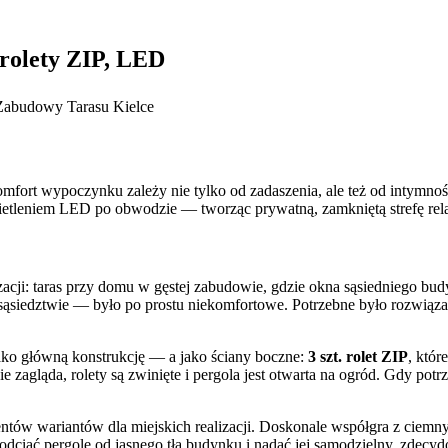
 rolety ZIP, LED
komfort wypoczynku zależy nie tylko od zadaszenia, ale też od intymnoś
ietleniem LED po obwodzie — tworząc prywatną, zamkniętą strefę rela
lizacji: taras przy domu w gęstej zabudowie, gdzie okna sąsiedniego
 sąsiedztwie — było po prostu niekomfortowe. Potrzebne było rozwiąza
o główną konstrukcję — a jako ściany boczne:
3 szt. rolet ZIP
, któr
ie zagląda, rolety są zwinięte i pergola jest otwarta na ogród. Gdy p
ientów wariantów dla miejskich realizacji. Doskonale współgra z ci
 odciąć pergolę od jasnego tła budynku i nadać jej samodzielny, zdecy