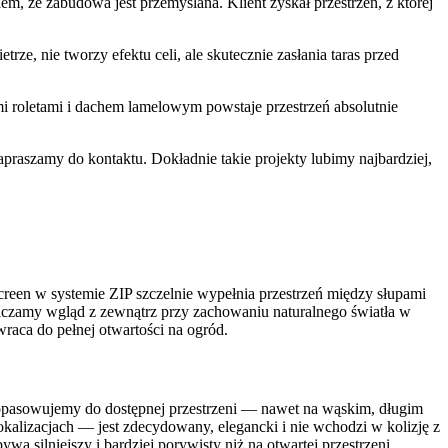
m, że zabudowa jest przemyślana. Klient zyskał przestrzeń, z której
ze, nie tworzy efektu celi, ale skutecznie zasłania taras przed
mi roletami i dachem lamelowym powstaje przestrzeń absolutnie
apraszamy do kontaktu. Dokładnie takie projekty lubimy najbardziej,
creen w systemie ZIP szczelnie wypełnia przestrzeń między słupami
niczamy wgląd z zewnątrz przy zachowaniu naturalnego światła w
wraca do pełnej otwartości na ogród.
dopasowujemy do dostępnej przestrzeni — nawet na wąskim, długim
okalizacjach — jest zdecydowany, elegancki i nie wchodzi w kolizję z
wa silniejszy i bardziej porywisty niż na otwartej przestrzeni.