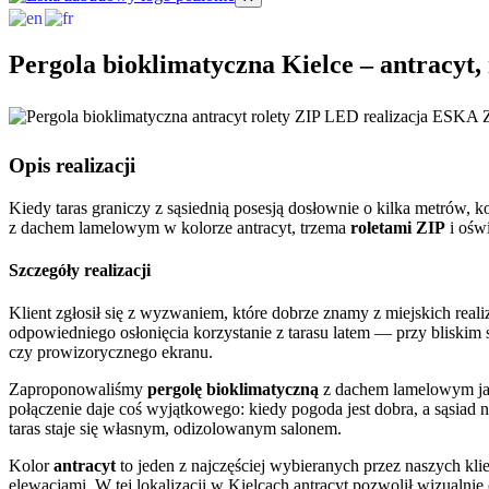
Pergola bioklimatyczna Kielce – antracyt,
Opis realizacji
Kiedy taras graniczy z sąsiednią posesją dosłownie o kilka metrów, 
z dachem lamelowym w kolorze antracyt, trzema
roletami ZIP
i ośw
Szczegóły realizacji
Klient zgłosił się z wyzwaniem, które dobrze znamy z miejskich rea
odpowiedniego osłonięcia korzystanie z tarasu latem — przy bliskim
czy prowizorycznego ekranu.
Zaproponowaliśmy
pergolę bioklimatyczną
z dachem lamelowym jak
połączenie daje coś wyjątkowego: kiedy pogoda jest dobra, a sąsiad n
taras staje się własnym, odizolowanym salonem.
Kolor
antracyt
to jeden z najczęściej wybieranych przez naszych kl
elewacjami. W tej lokalizacji w Kielcach antracyt pozwolił wizualnie