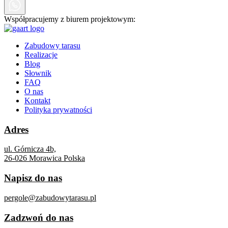
Współpracujemy z biurem projektowym:
Zabudowy tarasu
Realizacje
Blog
Słownik
FAQ
O nas
Kontakt
Polityka prywatności
Adres
ul. Górnicza 4b,
26-026 Morawica Polska
Napisz do nas
pergole@zabudowytarasu.pl
Zadzwoń do nas