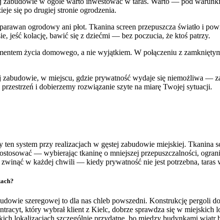
stej zabudowie w ogóle warto inwestować w taras. Warto — pod warunkie
ieje się po drugiej stronie ogrodzenia.
parawan ogrodowy ani płot. Tkanina screen przepuszcza światło i powietr
e, jeść kolację, bawić się z dziećmi — bez poczucia, że ktoś patrzy.
elementem życia domowego, a nie wyjątkiem. W połączeniu z zamknięty
tej zabudowie, w miejscu, gdzie prywatność wydaje się niemożliwa — z
przestrzeń i dobierzemy rozwiązanie szyte na miarę Twojej sytuacji.
ten system przy realizacjach w gęstej zabudowie miejskiej. Tkanina s
ostosować — wybierając tkaninę o mniejszej przepuszczalności, ogra
 zwinąć w każdej chwili — kiedy prywatność nie jest potrzebna, taras 
kach?
udowie szeregowej to dla nas chleb powszedni. Konstrukcję pergoli 
acyt, który wybrał klient z Kielc, dobrze sprawdza się w miejskich l
kich lokalizacjach szczególnie przydatne, bo między budynkami wiatr by