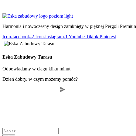
KIELCE
–
KRAKÓW
–
WŁOSZCZOWA
–
LUBLIN
–
ŁÓDŹ
–
Harmonia i nowoczesny design zamknięty w pięknej Pergoli Premiu
Icon-facebook-2
Icon-instagram-1
Youtube
Tiktok
Pinterest
Eska Zabudowy Tarasu
Odpowiadamy w ciągu kilku minut.
Dzień dobry, w czym możemy pomóc?