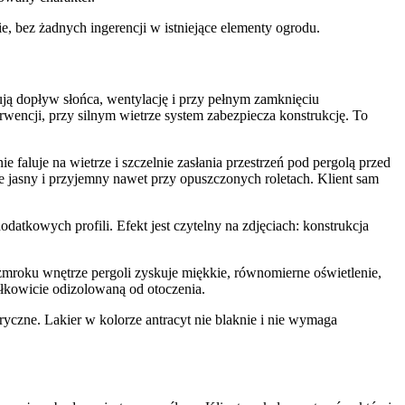
 bez żadnych ingerencji w istniejące elementy ogrodu.
ją dopływ słońca, wentylację i przy pełnym zamknięciu
rwencji, przy silnym wietrze system zabezpiecza konstrukcję. To
 faluje na wietrze i szczelnie zasłania przestrzeń pod pergolą przed
e jasny i przyjemny nawet przy opuszczonych roletach. Klient sam
atkowych profili. Efekt jest czytelny na zdjęciach: konstrukcja
roku wnętrze pergoli zyskuje miękkie, równomierne oświetlenie,
całkowicie odizolowaną od otoczenia.
czne. Lakier w kolorze antracyt nie blaknie i nie wymaga