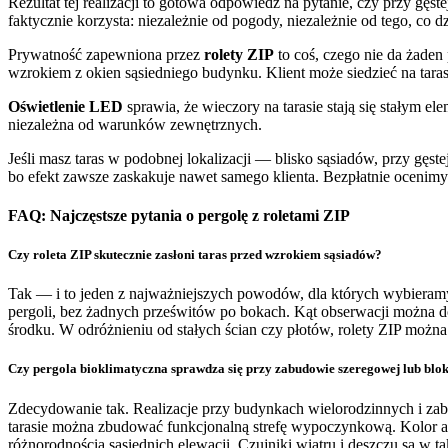
Rezultat tej realizacji to gotowa odpowiedź na pytanie, czy przy gę
faktycznie korzysta: niezależnie od pogody, niezależnie od tego, co dz
Prywatność zapewniona przez
rolety ZIP
to coś, czego nie da żaden 
wzrokiem z okien sąsiedniego budynku. Klient może siedzieć na tarasi
Oświetlenie LED
sprawia, że wieczory na tarasie stają się stałym 
niezależna od warunków zewnętrznych.
Jeśli masz taras w podobnej lokalizacji — blisko sąsiadów, przy gęs
bo efekt zawsze zaskakuje nawet samego klienta. Bezpłatnie ocenimy 
FAQ: Najczęstsze pytania o pergolę z roletami ZIP
Czy roleta ZIP skutecznie zasłoni taras przed wzrokiem sąsiadów?
Tak — i to jeden z najważniejszych powodów, dla których wybieramy 
pergoli, bez żadnych prześwitów po bokach. Kąt obserwacji można d
środku. W odróżnieniu od stałych ścian czy płotów, rolety ZIP można
Czy pergola bioklimatyczna sprawdza się przy zabudowie szeregowej lub blo
Zdecydowanie tak. Realizacje przy budynkach wielorodzinnych i zab
tarasie można zbudować funkcjonalną strefę wypoczynkową. Kolor antr
różnorodnością sąsiednich elewacji. Czujniki wiatru i deszczu są w ta