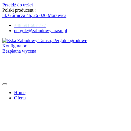
Przejdź do treści
Polski producent :
ul. Górnicza 4b, 26-026 Morawica
+48 691 607 777
pergole@zabudowytarasu.pl
Konfigurator
Bezpłatna wycena
Home
Oferta