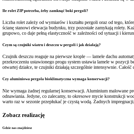
Ile rolet ZIP potrzeba, żeby zamknąć boki pergoli?
Liczba rolet zależy od wymiarów i kształtu pergoli oraz od tego, któr
ścianę stanowi elewacja budynku, trzy pozostałe zamykają rolety. K
grupowo, co daje pełną elastyczność w zależności od sytuacji i kieru
Czym są czujniki wiatru i deszczu w pergoli i jak działają?
Czujnik deszczu reaguje na pierwsze krople — lamele dachu automat
przekroczeniu ustawionego progu system ustawia lamele w pozycji bez
otwartej działce, te czujniki działają szczególnie intensywnie. Całoś
Czy aluminiowa pergola bioklimatyczna wymaga konserwacji?
Nie wymaga żadnej regularnej konserwacji. Aluminium malowane prosz
odnawiania. Jedyne, co zalecamy, to okresowe mycie konstrukcji wod
warto raz w sezonie przepłukać je czystą wodą. Żadnych impregnacj
Zobacz realizację
Gdzie nas znajdziesz