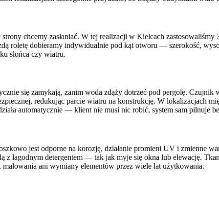
e strony chcemy zasłaniać. W tej realizacji w Kielcach zastosowaliśmy 3
ażdą roletę dobieramy indywidualnie pod kąt otworu — szerokość, wyso
nku słońca czy wiatru.
ycznie się zamykają, zanim woda zdąży dotrzeć pod pergolę. Czujnik 
piecznej, redukując parcie wiatru na konstrukcję. W lokalizacjach mi
ć działa automatycznie — klient nie musi nic robić, system sam pilnuje
kowo jest odporne na korozję, działanie promieni UV i zmienne warun
ą z łagodnym detergentem — tak jak myje się okna lub elewację. Tkani
i, malowania ani wymiany elementów przez wiele lat użytkowania.