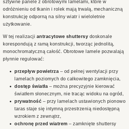
sztywne panele z obrotowymi lamelami, które w
odróżnieniu od tkanin i rolek mają trwałą, mechaniczną
konstrukcję odporną na silny wiatr i wieloletnie
użytkowanie.
W tej realizacji
antracytowe shuttersy
doskonale
korespondują z ramą konstrukcji, tworząc jednolitą,
monochromatyczną całość. Obrotowe lamele pozwalają
płynnie regulować:
przepływ powietrza
– od pełnej wentylacji przy
lamelach poziomych do całkowitego zamknięcia,
dostęp światła
– można precyzyjnie kierować
światłem słonecznym, nie tracąc widoku na ogród,
prywatność
– przy lamelach ustawionych pionowo
taras staje się intymną przestrzenią niedostępną
wzrokiem z zewnątrz,
ochronę przed wiatrem
– zamknięte shuttersy