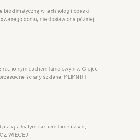
 bioklimatyczną w technologii opaski
owanego domu, nie dostawioną później.
 z ruchomym dachem lamelowym w Grójcu
ć przesuwne ściany szklane. KLIKNIJ I
atyczną z białym dachem lamelowym,
BACZ WIĘCEJ