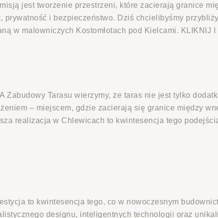
misją jest tworzenie przestrzeni, które zacierają granice 
t, prywatność i bezpieczeństwo. Dziś chcielibyśmy przybli
ną w malowniczych Kostomłotach pod Kielcami. KLIKNIJ
 Zabudowy Tarasu wierzymy, że taras nie jest tylko dodatk
użeniem – miejscem, gdzie zacierają się granice między wn
sza realizacja w Chlewicach to kwintesencja tego podejś
estycja to kwintesencja tego, co w nowoczesnym budownict
listycznego designu, inteligentnych technologii oraz unik