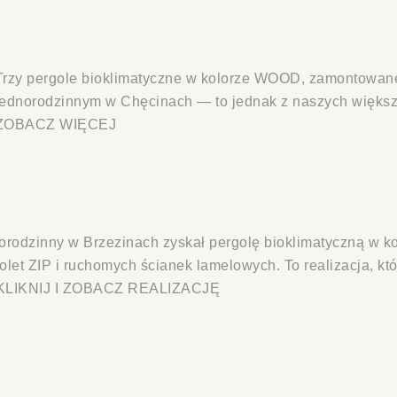
Trzy pergole bioklimatyczne w kolorze WOOD, zamontow
jednorodzinnym w Chęcinach — to jednak z naszych większyc
ZOBACZ WIĘCEJ
rodzinny w Brzezinach zyskał pergolę bioklimatyczną w ko
rolet ZIP i ruchomych ścianek lamelowych. To realizacja, k
 KLIKNIJ I ZOBACZ REALIZACJĘ