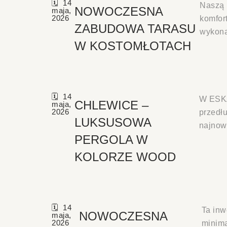
14
Naszą 
NOWOCZESNA
maja,
2026
komfor
ZABUDOWA TARASU
wykona
W KOSTOMŁOTACH
14
W ESKA
CHLEWICE –
maja,
2026
przedł
LUKSUSOWA
najnow
PERGOLA W
KOLORZE WOOD
14
Ta inw
NOWOCZESNA
maja,
2026
minima