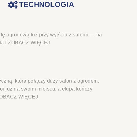
TECHNOLOGIA
ę ogrodową tuż przy wyjściu z salonu — na
KNIJ I ZOBACZ WIĘCEJ
czną, która połączy duży salon z ogrodem.
oi już na swoim miejscu, a ekipa kończy
I ZOBACZ WIĘCEJ