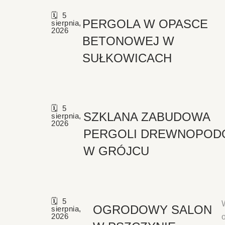
5
PERGOLA W OPASCE
sierpnia,
2026
BETONOWEJ W
SUŁKOWICACH
5
SZKLANA ZABUDOWA
sierpnia,
2026
PERGOLI DREWNOPOD
W GRÓJCU
5
OGRODOWY SALON
sierpnia,
2026