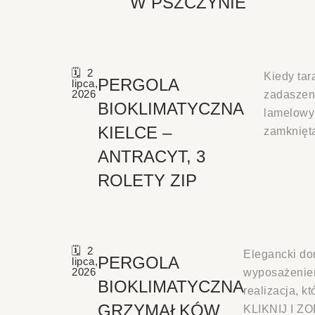
W PSZCZYNIE
2
Kiedy tar
PERGOLA
lipca,
2026
zadaszeni
BIOKLIMATYCZNA
lamelowym
KIELCE –
zamkniętą
ANTRACYT, 3
ROLETY ZIP
2
Elegancki do
PERGOLA
lipca,
2026
wyposażeniem
BIOKLIMATYCZNA
realizacja, k
GRZYMAŁKÓW
KLIKNIJ I 