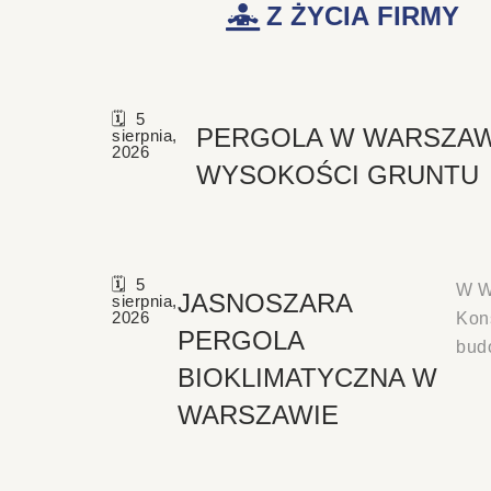
Z ŻYCIA FIRMY
5
PERGOLA W WARSZAW
sierpnia,
2026
WYSOKOŚCI GRUNTU
5
W W
JASNOSZARA
sierpnia,
2026
Kons
PERGOLA
bud
BIOKLIMATYCZNA W
WARSZAWIE