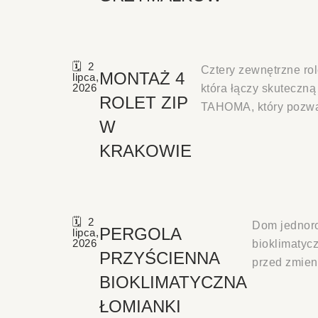
2
Cztery zewnętrzne ro
MONTAŻ 4
lipca,
2026
która łączy skuteczną
ROLET ZIP
TAHOMA, który pozwa
W
KRAKOWIE
2
Dom jednoro
PERGOLA
lipca,
2026
bioklimatyc
PRZYŚCIENNA
przed zmien
BIOKLIMATYCZNA
ŁOMIANKI