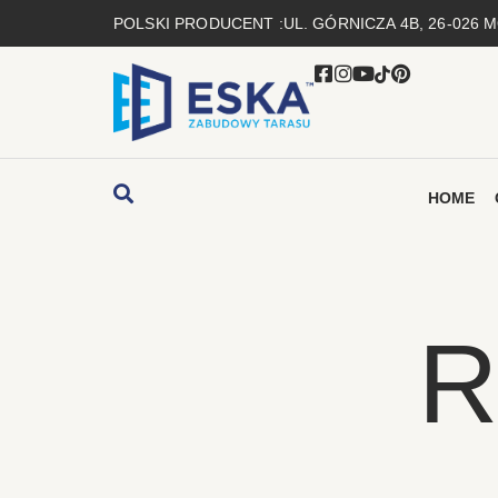
POLSKI PRODUCENT :
UL. GÓRNICZA 4B, 26-026
HOME
R