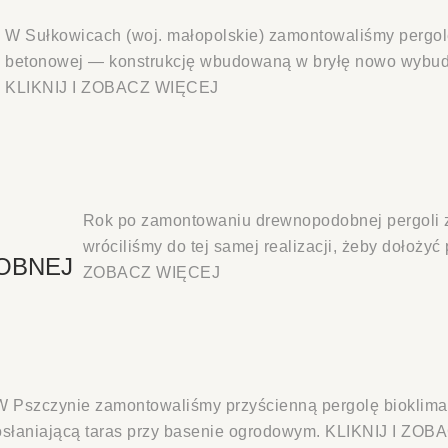
W Sułkowicach (woj. małopolskie) zamontowaliśmy pergolę
betonowej — konstrukcję wbudowaną w bryłę nowo wybud
KLIKNIJ I ZOBACZ WIĘCEJ
Rok po zamontowaniu drewnopodobnej pergoli
wróciliśmy do tej samej realizacji, żeby dołoży
OBNEJ
ZOBACZ WIĘCEJ
W Pszczynie zamontowaliśmy przyścienną pergolę bioklim
osłaniającą taras przy basenie ogrodowym. KLIKNIJ I ZO