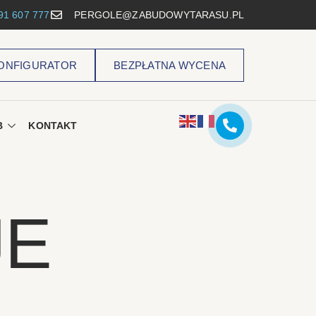
91 607 777
PERGOLE@ZABUDOWYTARASU.PL
ONFIGURATOR
BEZPŁATNA WYCENA
B
KONTAKT
JE