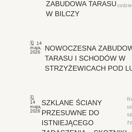
ZABUDOWA TARASU
codzi
W BILCZY
14
NOWOCZESNA ZABUDO
maja,
2026
TARASU I SCHODÓW W
STRZYŻEWICACH POD L
Re
SZKLANE ŚCIANY
14
maja,
ud
2026
PRZESUWNE DO
sp
ISTNIEJĄCEGO
ż