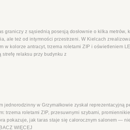
as graniczy z sąsiednią posesją dosłownie o kilka metrów, 
a, ale też od intymności przestrzeni. W Kielcach zrealizo
 w kolorze antracyt, trzema roletami ZIP i oświetleniem 
 strefę relaksu przy budynku z
m jednorodzinny w Grzymałkowie zyskał reprezentacyjną pe
: trzema roletami ZIP, przesuwnymi szybami, promiennik
tóra pokazuje, jak taras staje się całorocznym salonem — ni
ZOBACZ WIĘCEJ