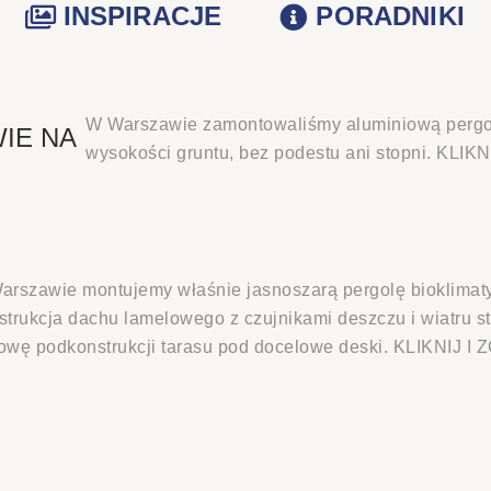
INSPIRACJE
PORADNIKI
W Warszawie zamontowaliśmy aluminiową pergol
IE NA
wysokości gruntu, bez podestu ani stopni. KLI
arszawie montujemy właśnie jasnoszarą pergolę bioklimaty
trukcja dachu lamelowego z czujnikami deszczu i wiatru st
owę podkonstrukcji tarasu pod docelowe deski. KLIKNIJ 