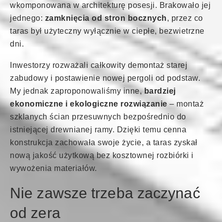
wkomponowana w architekturę posesji. Brakowało jej
jednego:
zamknięcia od stron bocznych
, przez co
taras był użyteczny wyłącznie w ciepłe, bezwietrzne
dni.
Inwestorzy rozważali całkowity demontaż starej
zabudowy i postawienie nowej pergoli od podstaw.
My jednak zaproponowaliśmy inne,
bardziej
ekonomiczne i ekologiczne rozwiązanie
– montaż
szklanych ścian przesuwnych bezpośrednio do
istniejącej drewnianej ramy. Dzięki temu cenna
konstrukcja zachowała swoje życie, a taras zyskał
nową jakość użytkową bez kosztownej rozbiórki i
wywożenia materiałów.
Nie zawsze trzeba zaczynać
od zera