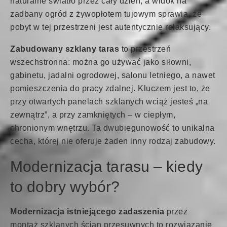
naturalne światło przez cały dzień, a widok na
zadbany ogród z żywopłotem tujowym sprawia, że
pobyt w tej przestrzeni jest autentycznie relaksujący.
Zabudowany szklany taras
to przestrzeń
wszechstronna: można go używać jako siłowni,
gabinetu, jadalni ogrodowej, salonu letniego, a nawet
pomieszczenia do pracy zdalnej. Kluczem jest to, że
przy otwartych panelach szklanych wciąż jesteś „na
zewnątrz”, a przy zamkniętych – w ciepłym,
chronionym wnętrzu. Ta dwubiegunowość to unikalna
cecha, której nie oferuje żaden inny rodzaj zabudowy.
Modernizacja tarasu – kiedy
to dobry wybór?
Modernizacja istniejącego zadaszenia
przez
montaż szklanych ścian przesuwnych to rozwiązanie