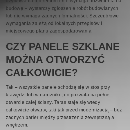
użytkowania lub remont i nie wymaga pozwolenia na
budowę – wystarczy zgłoszenie robót budowlanych
lub nie wymaga żadnych formalności. Szczegółowe
wymagania zależą od lokalnych przepisów i
miejscowego planu zagospodarowania.
CZY PANELE SZKLANE
MOŻNA OTWORZYĆ
CAŁKOWICIE?
Tak – wszystkie panele schodzą się w stos przy
krawędzi lub w narożniku, co pozwala na pełne
otwarcie całej ściany. Taras staje się wtedy
całkowicie otwarty, taki jak przed modernizacją – bez
żadnych barier między przestrzenią zewnętrzną a
wnętrzem.