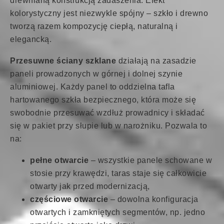
drewnianą konstrukcją zadaszenia. Efekt
kolorystyczny jest niezwykle spójny – szkło i drewno
tworzą razem kompozycję ciepłą, naturalną i
elegancką.
Przesuwne ściany szklane
działają na zasadzie
paneli prowadzonych w górnej i dolnej szynie
aluminiowej. Każdy panel to oddzielna tafla
hartowanego szkła bezpiecznego, która może się
swobodnie przesuwać wzdłuż prowadnicy i składać
się w pakiet przy słupie lub w narożniku. Pozwala to
na:
pełne otwarcie
– wszystkie panele schowane w
stosie przy krawędzi, taras staje się całkowicie
otwarty jak przed modernizacją,
częściowe otwarcie
– dowolna konfiguracja
otwartych i zamkniętych segmentów, np. jedno