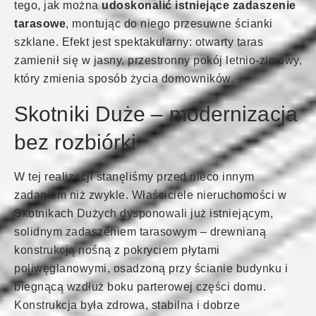
tego, jak można
udoskonalić istniejące zadaszenie
tarasowe
, montując do niego przesuwne ścianki
szklane. Efekt jest spektakularny: otwarty taras
zamienił się w jasny, przestronny pokój letnio-zimowy,
który zmienia sposób życia domowników.
Skotniki Duże – modernizacja
bez rozbiórki
W tej realizacji stanęliśmy przed nieco innym
zadaniem niż zwykle. Właściciele nieruchomości w
Skotnikach Dużych dysponowali już istniejącym,
solidnym zadaszeniem tarasowym – drewnianą
konstrukcją nośną z pokryciem płytami
poliwęglanowymi, osadzoną przy ścianie budynku i
biegnącą wzdłuż boku parterowej części domu.
Konstrukcja była zdrowa, stabilna i dobrze