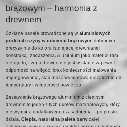
brązowym – harmonia z
drewnem
Szklane panele prowadzone są w
aluminiowych
profilach szyny w odcieniu brązowym
, dobranym
precyzyjnie do koloru istniejącej drewnianej
konstrukcji zadaszenia. Aluminium jako materiał ram
oferuje to, czego drewno nie jest w stanie zapewnić:
odporność na wilgoć, brak konieczności malowania i
impregnowania, stabilność wymiarową niezależnie od
temperatury i wilgotności powietrza.
Zestawienie brązowego aluminium z ciemnym
drewnem to jeden z tych duetów materiałowych, który
nie wymaga dodatkowego uzasadnienia – po prostu
działa.
Ciepła, naturalna paleta barw
całej
zabudowy wpisuje się w charakter posesji z zielonym