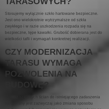
TARASOWYCH?
Stosujemy wyłącznie szkło hartowane bezpieczne.
Jest ono wielokrotnie wytrzymalsze od szkła
zwykłego i w razie uszkodzenia rozpada się na
bezpieczne, tępe kawałki. Grubość dobierana jest do
wielkości tafli i wymagań konkretnej realizacji.
CZY MODERNIZACJA
TARASU WYMAGA
POZWOLENIA NA
BUDOWĘ?
Montaż szklanych ścian do istniejącego zadaszenia
traktowany jest zazwyczaj jako zmiana sposobu