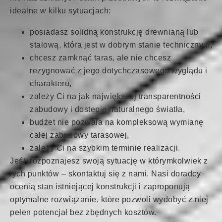
idealne w kilku sytuacjach:
posiadasz solidną konstrukcję drewnianą lub
stalową, która jest w dobrym stanie technicznym,
chcesz zamknąć taras, ale nie chcesz
rezygnować z jego dotychczasowego wyglądu i
charakteru,
zależy Ci na jak największej transparentności
zabudowy i dostępie naturalnego światła,
budżet nie pozwala na kompleksową wymianę
całej zabudowy tarasowej,
zależy Ci na szybkim terminie realizacji.
Jeśli rozpoznajesz swoją sytuację w którymkolwiek z
tych punktów – skontaktuj się z nami. Nasi doradcy
ocenią stan istniejącej konstrukcji i zaproponują
optymalne rozwiązanie, które pozwoli wydobyć z niej
pełen potencjał bez zbędnych kosztów.