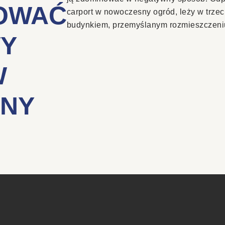
OWAĆ
carport w nowoczesny ogród, leży w trzec
budynkiem, przemyślanym rozmieszczeniu 
Y
W
NY