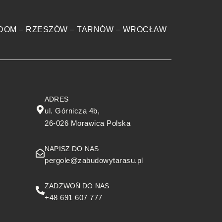
DOM
–
RZESZÓW
–
TARNÓW
–
WROCŁAW
ADRES
ul. Górnicza 4b,
26-026 Morawica Polska
NAPISZ DO NAS
pergole@zabudowytarasu.pl
ZADZWOŃ DO NAS
+48 691 607 777