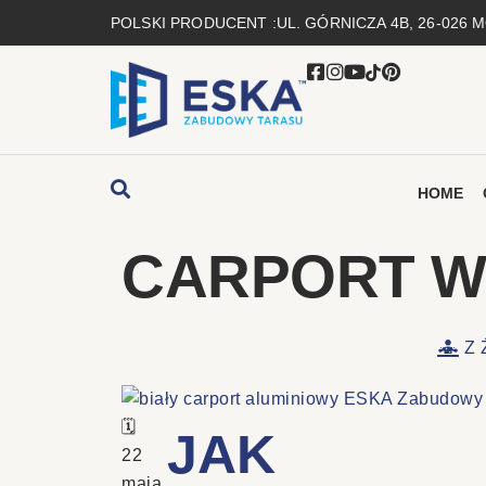
POLSKI PRODUCENT :
UL. GÓRNICZA 4B, 26-026
HOME
CARPORT W
Z 
JAK
22
maja,