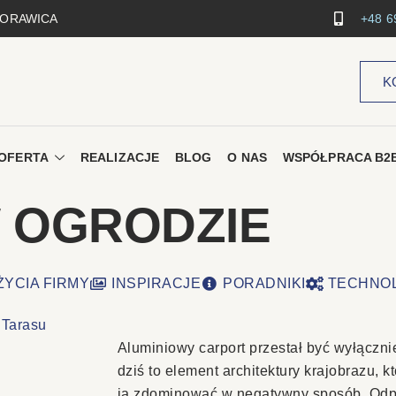
 MORAWICA
+48 6
K
OFERTA
REALIZACJE
BLOG
O NAS
WSPÓŁPRACA B2
 OGRODZIE
ŻYCIA FIRMY
INSPIRACJE
PORADNIKI
TECHNO
Aluminiowy carport przestał być wyłącz
dziś to element architektury krajobrazu, k
ją zdominować w negatywny sposób. Odp