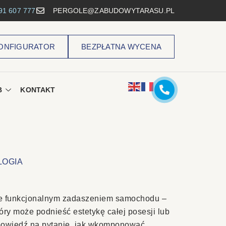
91 607 777
PERGOLE@ZABUDOWYTARASU.PL
ONFIGURATOR
BEZPŁATNA WYCENA
B
KONTAKT
LOGIA
nie funkcjonalnym zadaszeniem samochodu –
tóry może podnieść estetykę całej posesji lub
owiedź na pytanie, jak wkomponować