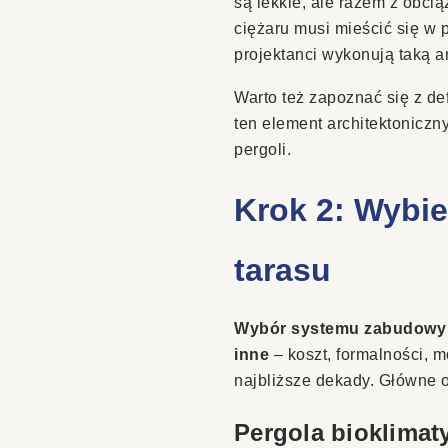
są lekkie, ale razem z obc
ciężaru musi mieścić się w 
projektanci wykonują taką a
Warto też zapoznać się z de
ten element architektonicz
pergoli.
Krok 2: Wybi
tarasu
Wybór systemu zabudowy t
inne
– koszt, formalności, 
najbliższe dekady. Główne o
Pergola bioklima