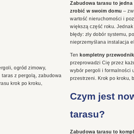
Zabudowa tarasu to jedna 
zrobić w swoim domu
– zw
wartość nieruchomości i poz
większą część roku. Jednak
błędy: zły dobór systemu, p
nieprzemyślana instalacja e
Ten
kompletny przewodnik
przeprowadzi Cię przez każ
rgoli
,
ogród zimowy
,
wybór pergoli i formalności
,
taras z pergolą
,
zabudowa
przestrzeni. Krok po kroku, b
asu krok po kroku
,
Czym jest n
tarasu?
Zabudowa tarasu to kompl