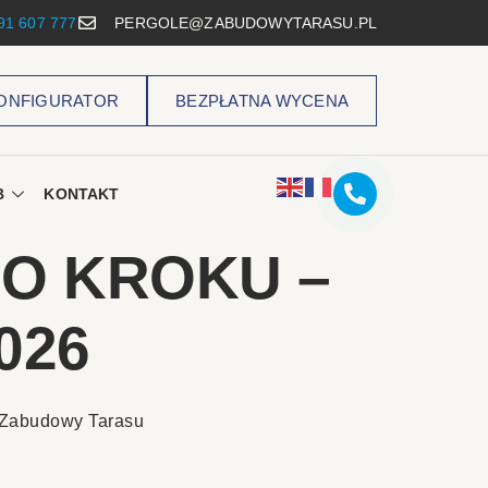
91 607 777
PERGOLE@ZABUDOWYTARASU.PL
ONFIGURATOR
BEZPŁATNA WYCENA
B
KONTAKT
O KROKU –
026