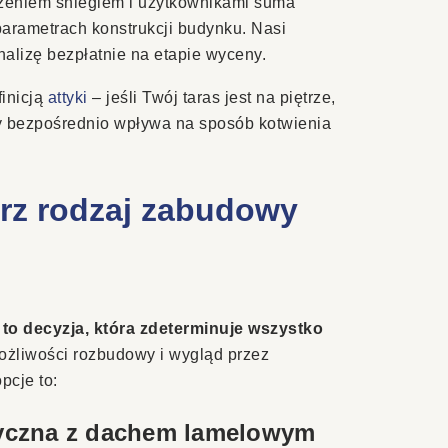
iążeniem śniegiem i użytkownikami suma
parametrach konstrukcji budynku. Nasi
nalizę bezpłatnie na etapie wyceny.
finicją
attyki
– jeśli Twój taras jest na piętrze,
ny bezpośrednio wpływa na sposób kotwienia
erz rodzaj zabudowy
o decyzja, która zdeterminuje wszystko
możliwości rozbudowy i wygląd przez
pcje to:
tyczna z dachem lamelowym