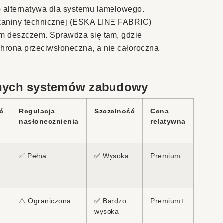
e
alternatywa dla systemu lamelowego.
kaniny technicznej (ESKA LINE FABRIC)
kim deszczem. Sprawdza się tam, gdzie
ochrona przeciwsłoneczna, a nie całoroczna
nych systemów zabudowy
ć
Regulacja
Szczelność
Cena
nasłonecznienia
relatywna
✅ Pełna
✅ Wysoka
Premium
⚠️ Ograniczona
✅ Bardzo
Premium+
wysoka