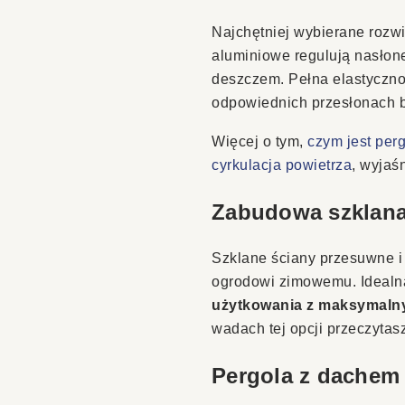
Najchętniej wybierane rozw
aluminiowe regulują nasłone
deszczem. Pełna elastycznoś
odpowiednich przesłonach b
Więcej o tym,
czym jest perg
cyrkulacja powietrza
, wyjaś
Zabudowa szklana
Szklane ściany przesuwne i 
ogrodowi zimowemu. Idealna
użytkowania z maksymaln
wadach tej opcji przeczytas
Pergola z dachem