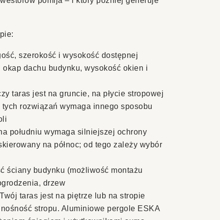
nwestorów pomija – i który później generuje
pie:
ość, szerokość i wysokość dostępnej
ij okap dachu budynku, wysokość okien i
zy taras jest na gruncie, na płycie stropowej
z tych rozwiązań wymaga innego sposobu
li
na południu wymaga silniejszej ochrony
skierowany na północ; od tego zależy wybór
ć ściany budynku (możliwość montażu
 ogrodzenia, drzew
Twój taras jest na piętrze lub na stropie
 nośność stropu. Aluminiowe pergole ESKA