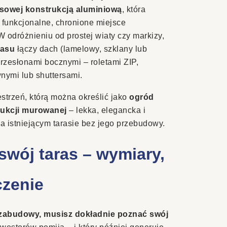
rasowej konstrukcją aluminiową
, która
w funkcjonalne, chronione miejsce
W odróżnieniu od prostej wiaty czy markizy,
rasu
łączy dach (lamelowy, szklany lub
rzesłonami bocznymi – roletami ZIP,
nymi lub shuttersami.
estrzeń, którą można określić jako
ogród
rukcji murowanej
– lekka, elegancka i
 istniejącym tarasie bez jego przebudowy.
swój taras – wymiary,
czenie
zabudowy, musisz dokładnie poznać swój