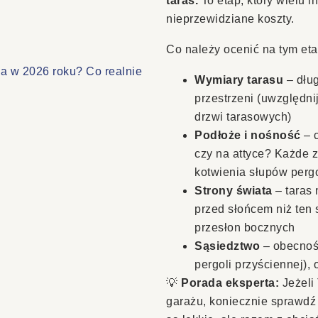
taras.
To etap, który wielu i
nieprzewidziane koszty.
Co należy ocenić na tym eta
wa w 2026 roku? Co realnie
Wymiary tarasu
– dług
przestrzeni (uwzględn
drzwi tarasowych)
Podłoże i nośność
– c
czy na attyce? Każde 
kotwienia słupów pergo
Strony świata
– taras 
przed słońcem niż ten 
przesłon bocznych
Sąsiedztwo
– obecnoś
pergoli przyściennej),
💡
Porada eksperta:
Jeżeli 
garażu, koniecznie sprawdź