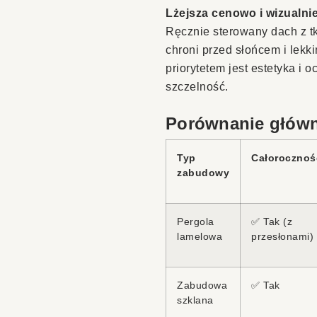
Lżejsza cenowo i wizualni
Ręcznie sterowany dach z t
chroni przed słońcem i lek
priorytetem jest estetyka i 
szczelność.
Porównanie głów
Typ
Całorocznoś
zabudowy
Pergola
✅ Tak (z
lamelowa
przesłonami)
Zabudowa
✅ Tak
szklana