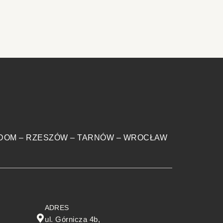
DOM
–
RZESZÓW
–
TARNÓW
–
WROCŁAW
ADRES
ul. Górnicza 4b,