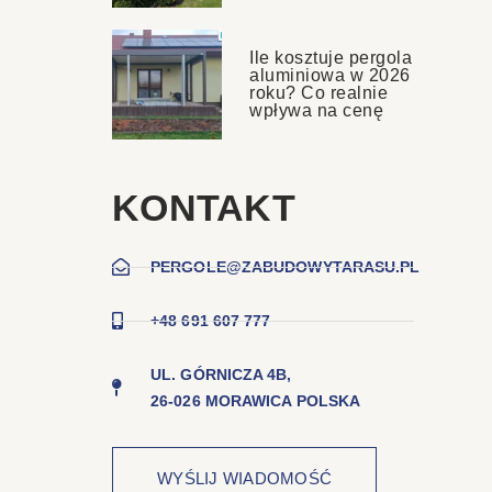
Ile kosztuje pergola
aluminiowa w 2026
roku? Co realnie
wpływa na cenę
KONTAKT
PERGOLE@ZABUDOWYTARASU.PL
+48 691 607 777
UL. GÓRNICZA 4B,
26-026 MORAWICA POLSKA
WYŚLIJ WIADOMOŚĆ