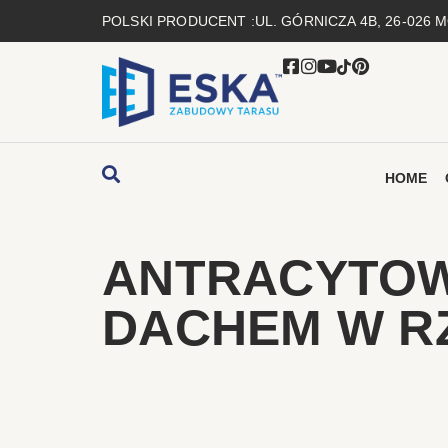
POLSKI PRODUCENT :
UL. GÓRNICZA 4B, 26-026
HOME
ANTRACYTOW
DACHEM W R