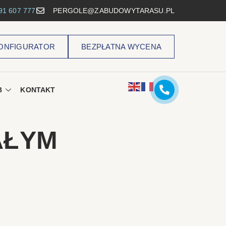
91 607 777
PERGOLE@ZABUDOWYTARASU.PL
ONFIGURATOR
BEZPŁATNA WYCENA
B
KONTAKT
AŁYM