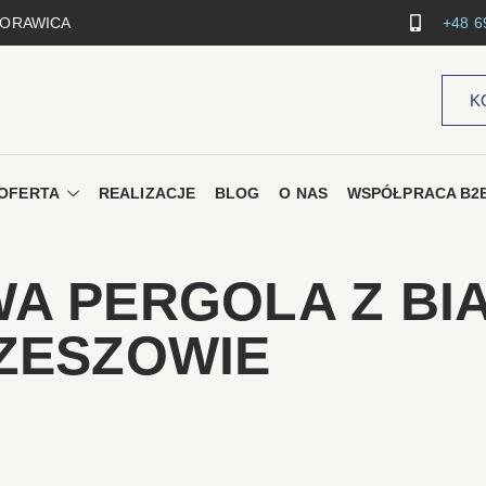
 MORAWICA
+48 6
K
OFERTA
REALIZACJE
BLOG
O NAS
WSPÓŁPRACA B2
A PERGOLA Z BI
ZESZOWIE