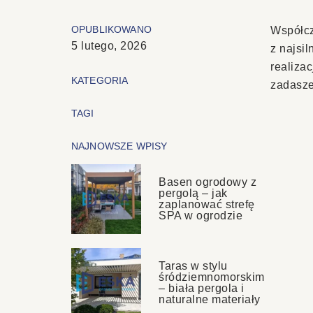
OPUBLIKOWANO
Współcze
5 lutego, 2026
z najsi
realiza
KATEGORIA
zadaszen
TAGI
NAJNOWSZE WPISY
Basen ogrodowy z
pergolą – jak
zaplanować strefę
SPA w ogrodzie
Taras w stylu
śródziemnomorskim
– biała pergola i
naturalne materiały