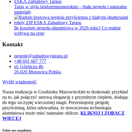
Taras w stylu śródziemnomorskim – biała pergola i naturalne
materiały
Ile kosztuje pergola aluminiowa w 2026 roku? Co realnie
wpływa na cenę
Kontakt
pergole@zabudowytarasu.pl
+48 691 607 777
ul. Górnicza 4b,
26-026 Morawica Polska
Wyślij wiadomość
Nasza realizacja w Grodzisku Mazowieckim to doskonały przykład
na to, jak połączyć surową elegancję z przytulnym ciepłem, dodając
do tego szczyptę wieczornej magii. Prezentujemy pergolę
przyścienną, która udowadnia, że nowoczesna technologia
aluminiowa może mieć naturalne oblicze.
KLIKNIJ I ZOBACZ
WIĘCEJ
Gdzie nas znajdziesz