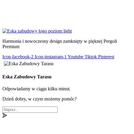
KIELCE
–
KRAKÓW
–
WŁOSZCZOWA
–
LUBLIN
–
ŁÓDŹ
–
WARSZAWA
–
KATOWICE
–
POZNAŃ
–
RADOM
–
RZESZÓW
–
TARNÓW
–
WROCŁAW
Harmonia i nowoczesny design zamknięty w pięknej Pergoli
Premium
Icon-facebook-2
Icon-instagram-1
Youtube
Tiktok
Pinterest
Eska Zabudowy Tarasu
Odpowiadamy w ciągu kilku minut.
Dzień dobry, w czym możemy pomóc?