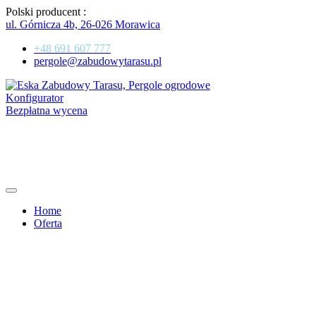
Przejdź
Polski producent :
do
ul. Górnicza 4b, 26-026 Morawica
treści
+48 691 607 777
pergole@zabudowytarasu.pl
Konfigurator
Bezpłatna wycena
Home
Oferta