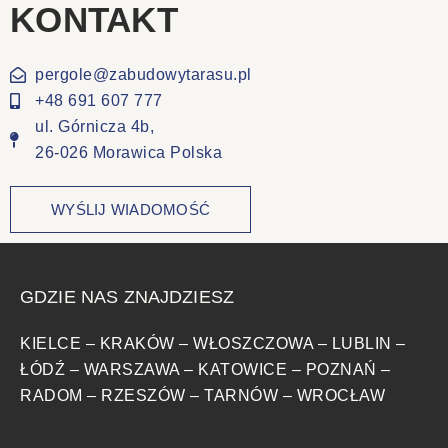
KONTAKT
pergole@zabudowytarasu.pl
+48 691 607 777
ul. Górnicza 4b,
26-026 Morawica Polska
WYŚLIJ WIADOMOŚĆ
GDZIE NAS ZNAJDZIESZ
KIELCE
–
KRAKÓW
–
WŁOSZCZOWA
–
LUBLIN
–
ŁÓDŹ
–
WARSZAWA
–
KATOWICE
–
POZNAŃ
–
RADOM
–
RZESZÓW
–
TARNÓW
–
WROCŁAW