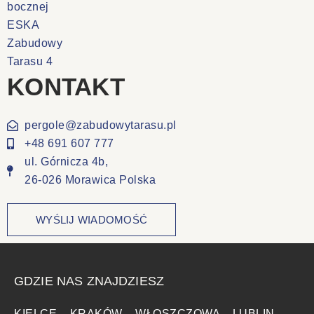
KONTAKT
pergole@zabudowytarasu.pl
+48 691 607 777
ul. Górnicza 4b,
26-026 Morawica Polska
WYŚLIJ WIADOMOŚĆ
GDZIE NAS ZNAJDZIESZ
KIELCE
–
KRAKÓW
–
WŁOSZCZOWA
–
LUBLIN
–