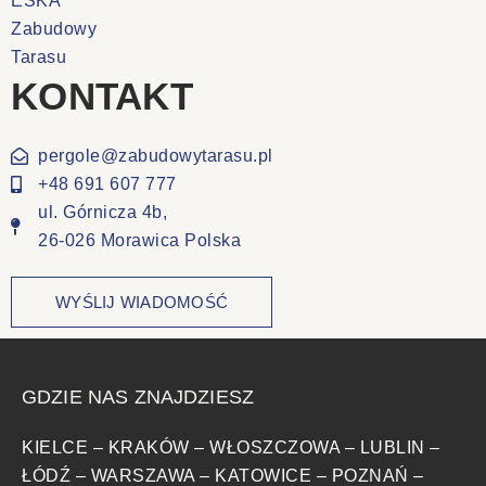
KONTAKT
pergole@zabudowytarasu.pl
+48 691 607 777
ul. Górnicza 4b,
26-026 Morawica Polska
WYŚLIJ WIADOMOŚĆ
GDZIE NAS ZNAJDZIESZ
KIELCE
–
KRAKÓW
–
WŁOSZCZOWA
–
LUBLIN
–
ŁÓDŹ
–
WARSZAWA
–
KATOWICE
–
POZNAŃ
–