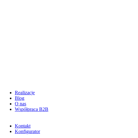
Realizacje
Blog
O nas
Współpraca B2B
Kontakt
Konfigurator