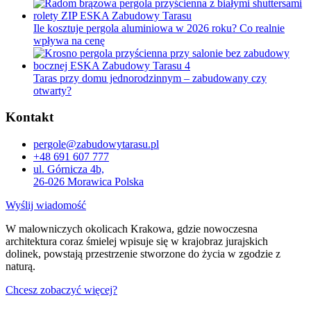
Ile kosztuje pergola aluminiowa w 2026 roku? Co realnie
wpływa na cenę
Taras przy domu jednorodzinnym – zabudowany czy
otwarty?
Kontakt
pergole@zabudowytarasu.pl
+48 691 607 777
ul. Górnicza 4b,
26-026 Morawica Polska
Wyślij wiadomość
W malowniczych okolicach Krakowa, gdzie nowoczesna
architektura coraz śmielej wpisuje się w krajobraz jurajskich
dolinek, powstają przestrzenie stworzone do życia w zgodzie z
naturą.
Chcesz zobaczyć więcej?