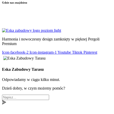
Gdzie nas znajdziesz
KIELCE
–
KRAKÓW
–
WŁOSZCZOWA
–
LUBLIN
–
ŁÓDŹ
–
WARSZAWA
–
KATOWICE
–
POZNAŃ
–
RADOM
–
RZESZÓW
–
TARNÓW
–
WROCŁAW
Harmonia i nowoczesny design zamknięty w pięknej Pergoli
Premium
Icon-facebook-2
Icon-instagram-1
Youtube
Tiktok
Pinterest
Eska Zabudowy Tarasu
Odpowiadamy w ciągu kilku minut.
Dzień dobry, w czym możemy pomóc?