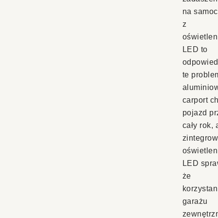
na samo
z
oświetle
LED to
odpowied
te proble
aluminio
carport c
pojazd pr
cały rok, 
zintegro
oświetlen
LED spra
że
korzystan
garażu
zewnętrz