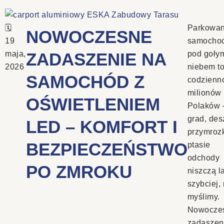
Parkowan
NOWOCZESNE
19
samocho
maja,
ZADASZENIE NA
pod goły
2026
niebem t
SAMOCHÓD Z
codzienn
milionów
OŚWIETLENIEM
Polaków 
grad, des
LED – KOMFORT I
przymrozk
BEZPIECZEŃSTWO
ptasie
odchody
PO ZMROKU
niszczą l
szybciej, 
myślimy.
Nowocze
zadaszen