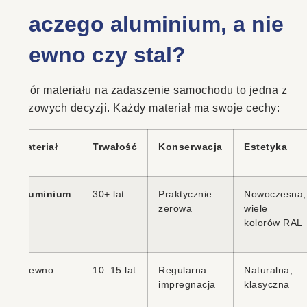
Dlaczego aluminium, a nie
drewno czy stal?
Wybór materiału na zadaszenie samochodu to jedna z
kluczowych decyzji. Każdy materiał ma swoje cechy:
Materiał
Trwałość
Konserwacja
Estetyka
Aluminium
30+ lat
Praktycznie
Nowoczesna,
zerowa
wiele
kolorów RAL
Drewno
10–15 lat
Regularna
Naturalna,
impregnacja
klasyczna