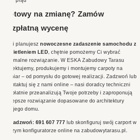
prąd
Gotowy na zmianę? Zamów
bezpłatną wycenę
Jeśli planujesz
nowoczesne zadaszenie samochodu z
oświetleniem LED
, chętnie pomożemy Ci wybrać
optymalne rozwiązanie. W ESKA Zabudowy Tarasu
projektujemy, produkujemy i montujemy carpoty na
wymiar – od pomysłu do gotowej realizacji. Zadzwoń lub
skontaktuj się z nami online – nasi doradcy techniczni
bezpłatnie przeanalizują Twoje potrzeby i zaproponują
najlepsze rozwiązanie dopasowane do architektury
Twojego domu.
📞
Zadzwoń: 691 607 777
lub skonfiguruj swój carport w
naszym konfiguratorze online na zabudowytarasu.pl.