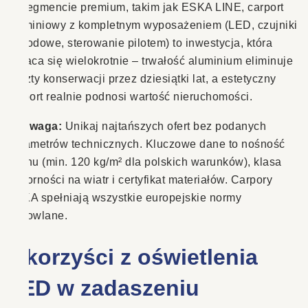
W segmencie premium, takim jak ESKA LINE, carport
aluminiowy z kompletnym wyposażeniem (LED, czujniki
pogodowe, sterowanie pilotem) to inwestycja, która
zwraca się wielokrotnie – trwałość aluminium eliminuje
koszty konserwacji przez dziesiątki lat, a estetyczny
carport realnie podnosi wartość nieruchomości.
⚠️
Uwaga:
Unikaj najtańszych ofert bez podanych
parametrów technicznych. Kluczowe dane to nośność
dachu (min. 120 kg/m² dla polskich warunków), klasa
odporności na wiatr i certyfikat materiałów. Carpory
ESKA spełniają wszystkie europejskie normy
budowlane.
5 korzyści z oświetlenia
LED w zadaszeniu