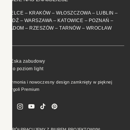
KIELCE
–
KRAKÓW
–
WŁOSZCZOWA
–
LUBLIN
–
ŁÓDŹ
–
WARSZAWA
–
KATOWICE
–
POZNAŃ
–
RADOM
–
RZESZÓW
–
TARNÓW
–
WROCŁAW
Harmonia i nowoczesny design zamknięty w pięknej
Pergoli Premium
WSPÓŁPRACUJEMY Z BIUREM PROJEKTOWYM: