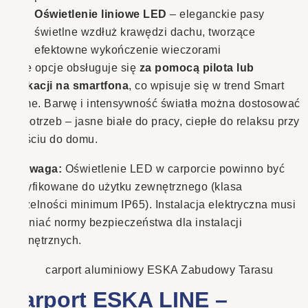
Oświetlenie liniowe LED
– eleganckie pasy
świetlne wzdłuż krawędzi dachu, tworzące
efektowne wykończenie wieczorami
Obie opcje obsługuje się
za pomocą pilota lub
aplikacji na smartfona
, co wpisuje się w trend Smart
Home. Barwę i intensywność światła można dostosować
do potrzeb – jasne białe do pracy, ciepłe do relaksu przy
wejściu do domu.
⚠️
Uwaga:
Oświetlenie LED w carporcie powinno być
certyfikowane do użytku zewnętrznego (klasa
szczelności minimum IP65). Instalacja elektryczna musi
spełniać normy bezpieczeństwa dla instalacji
zewnętrznych.
Carport ESKA LINE –