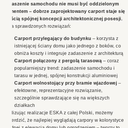
Zadaszenie samochodu nie musi być oddzielonym
elementem – dobrze zaprojektowany carport staje się
częścią spójnej koncepcji architektonicznej posesji.
Kilka sprawdzonych rozwiązań:
Carport przylegający do budynku
– korzysta z
istniejącej ściany domu jako jednego z boków, co
obniża koszty i integruje zadaszenie z architekturą
Carport połączony z pergolą tarasową
– coraz
popularniejszy trend: zadaszenie samochodu i
tarasu w jednej, spójnej konstrukcji aluminiowej
Carport wolnostojący przy bramie wjazdowej
–
efektowne, reprezentacyjne rozwiązanie,
szczególnie sprawdzające się na większych
działkach
Analizując realizacje ESKA z całej Polski, możemy
stwierdzić, że najlepiej wyglądają carpory w kolorystyce
zgodnej z elewacją domu lub ogrodzeniem – tworzy to