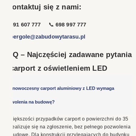
Skontaktuj się z nami:
📞
691 607 777
📞
698 997 777
📧
pergole@zabudowytarasu.pl
FAQ – Najczęściej zadawane pytania
o carport z oświetleniem LED
Czy nowoczesny carport aluminiowy z LED wymaga
pozwolenia na budowę?
W większości przypadków carport o powierzchni do 35
m² realizuje się na zgłoszenie, bez pełnego pozwolenia
na budowę. Dla konstrukcji przylegających do budynku