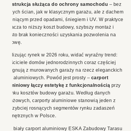
konstrukcja służąca do ochrony samochodu
– bez
pełnych ścian, jak w klasycznym garażu, ale z dachem
chroniącym przed opadami, śniegiem i UV. W praktyce
oznacza to niższy koszt budowy, szybszy montaż i
często brak konieczności uzyskania pozwolenia na
budowę.
Analizując rynek w 2026 roku, widać wyraźny trend:
właściciele domów jednorodzinnych coraz częściej
rezygnują z murowanych garaży na rzecz eleganckich
wiat aluminiowych. Powód jest prosty –
carport
aluminiowy łączy estetykę z funkcjonalnością
przy
ułamku kosztów budowy garażu. Według danych
branżowych, carporty aluminiowe stanowią jeden z
najszybciej rosnących segmentów rynku zadaszeń
zewnętrznych w Polsce.