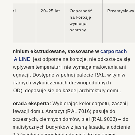
Stal
20–25 lat
Odporność
Przemysłowa
na korozję
wymaga
ochrony
Aluminium ekstrudowane, stosowane w
carportach
ESKA LINE
, jest odporne na korozję, nie odkształca się
pod wpływem temperatur i nie wymaga malowania ani
impregnacji. Dostępne w pełnej palecie RAL, w tym w
popularnych wykończeniach drewnopodobnych
(WOOD), dopasuje się do każdej architektury domu.
💡
Porada eksperta:
Wybierając kolor carpotu, zacznij
od elewacji domu. Antracyt (RAL 7016) pasuje do
nowoczesnych, ciemnych domów, biel (RAL 9003) – do
minimalistycznych budynków z jasną fasadą, a odcienie
WOOD świetnie uzupełniają domy z drewnianymi