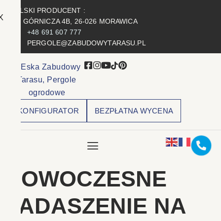
POLSKI PRODUCENT :
X
UL. GÓRNICZA 4B, 26-026 MORAWICA
+48 691 607 777
PERGOLE@ZABUDOWYTARASU.PL
KONFIGURATOR
BEZPŁATNA WYCENA
NOWOCZESNE
ZADASZENIE NA