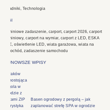
Poradniki
,
Technologia
TAGI
aluminiowe zadaszenie
,
carport
,
carport 2026
,
carport
aluminiowy
,
carport na wymiar
,
carport z LED
,
ESKA
LINE
,
oświetlenie LED
,
wiata garażowa
,
wiata na
samochód
,
zadaszenie samochodu
NAJNOWSZE WPISY
Basen ogrodowy z pergolą – jak
zaplanować strefę SPA w ogrodzie