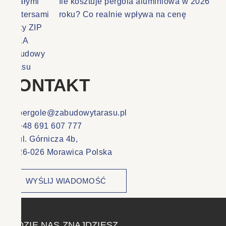
Ile kosztuje pergola aluminiowa w 2026
roku? Co realnie wpływa na cenę
KONTAKT
pergole@zabudowytarasu.pl
+48 691 607 777
ul. Górnicza 4b,
26-026 Morawica Polska
WYŚLIJ WIADOMOŚĆ
GDZIE NAS ZNAJDZIESZ