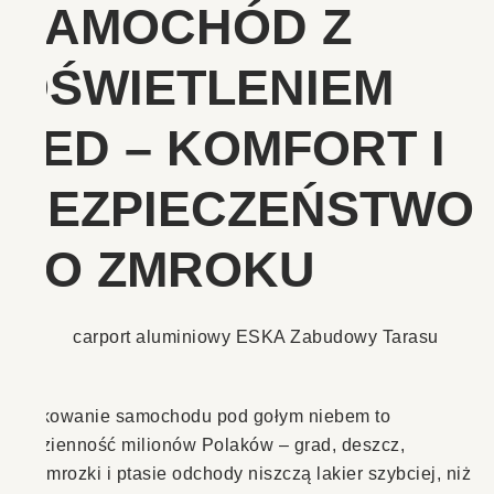
SAMOCHÓD Z
OŚWIETLENIEM
LED – KOMFORT I
BEZPIECZEŃSTWO
PO ZMROKU
Parkowanie samochodu pod gołym niebem to
codzienność milionów Polaków – grad, deszcz,
przymrozki i ptasie odchody niszczą lakier szybciej, niż