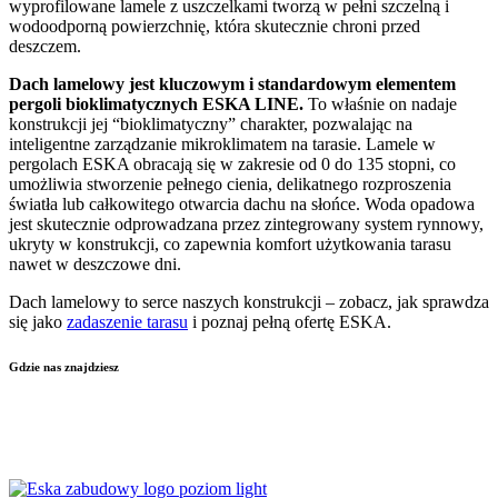
wyprofilowane lamele z uszczelkami tworzą w pełni szczelną i
wodoodporną powierzchnię, która skutecznie chroni przed
deszczem.
Dach
lamelowy
jest kluczowym i standardowym elementem
per
goli bioklimatycznych ESKA LINE.
To właśnie on nadaje
konstrukcji jej “bioklimatyczny” charakter, pozwalając na
inteligentne zarządzanie mikroklimatem na tarasie. Lamele w
pergolach ESKA obracają się w zakresie od 0 do 135 stopni, co
umożliwia stworzenie pełnego cienia, delikatnego rozproszenia
światła lub całkowitego otwarcia dachu na słońce. Woda opadowa
jest skutecznie odprowadzana przez zintegrowany system rynnowy,
ukryty w konstrukcji, co zapewnia komfort użytkowania tarasu
nawet w deszczowe dni.
Dach lamelowy to serce naszych konstrukcji – zobacz, jak sprawdza
się jako
zadaszenie tarasu
i poznaj pełną ofertę ESKA.
Gdzie nas znajdziesz
KIELCE
–
KRAKÓW
–
WŁOSZCZOWA
–
LUBLIN
–
ŁÓDŹ
–
WARSZAWA
–
KATOWICE
–
POZNAŃ
–
RADOM
–
RZESZÓW
–
TARNÓW
–
WROCŁAW