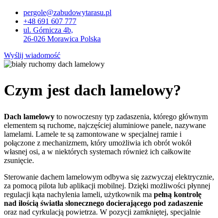
pergole@zabudowytarasu.pl
+48 691 607 777
ul. Górnicza 4b,
26-026 Morawica Polska
Wyślij wiadomość
Czym jest dach
lamelowy
?
Dach
lamelowy
to nowoczesny typ zadaszenia, którego głównym
elementem są ruchome, najczęściej aluminiowe panele, nazywane
lamelami. Lamele te są zamontowane w specjalnej ramie i
połączone z mechanizmem, który umożliwia ich obrót wokół
własnej osi, a w niektórych systemach również ich całkowite
zsunięcie.
Sterowanie dachem lamelowym odbywa się zazwyczaj elektrycznie,
za pomocą pilota lub aplikacji mobilnej. Dzięki możliwości płynnej
regulacji kąta nachylenia lameli, użytkownik ma
pełną kontrolę
nad ilością światła słonecznego docierającego pod zadaszenie
oraz nad cyrkulacją powietrza. W pozycji zamkniętej, specjalnie