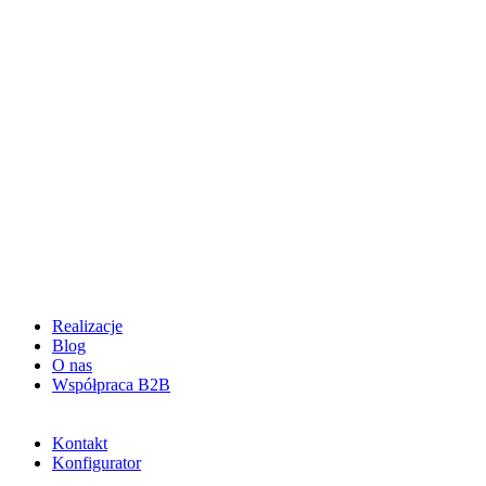
Realizacje
Blog
O nas
Współpraca B2B
Kontakt
Konfigurator