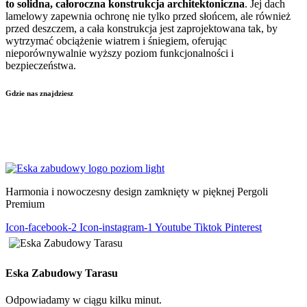
to solidna, całoroczna konstrukcja architektoniczna
. Jej dach
lamelowy zapewnia ochronę nie tylko przed słońcem, ale również
przed deszczem, a cała konstrukcja jest zaprojektowana tak, by
wytrzymać obciążenie wiatrem i śniegiem, oferując
nieporównywalnie wyższy poziom funkcjonalności i
bezpieczeństwa.
Gdzie nas znajdziesz
KIELCE
–
KRAKÓW
–
WŁOSZCZOWA
–
LUBLIN
–
ŁÓDŹ
–
WARSZAWA
–
KATOWICE
–
POZNAŃ
–
RADOM
–
RZESZÓW
–
TARNÓW
–
WROCŁAW
Harmonia i nowoczesny design zamknięty w pięknej Pergoli
Premium
Icon-facebook-2
Icon-instagram-1
Youtube
Tiktok
Pinterest
Eska Zabudowy Tarasu
Odpowiadamy w ciągu kilku minut.