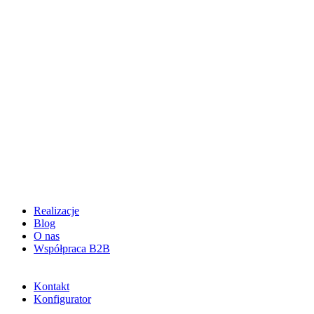
Realizacje
Blog
O nas
Współpraca B2B
Kontakt
Konfigurator