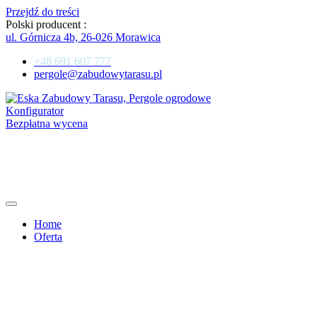
Przejdź do treści
Polski producent :
ul. Górnicza 4b, 26-026 Morawica
+48 691 607 777
pergole@zabudowytarasu.pl
Konfigurator
Bezpłatna wycena
Home
Oferta