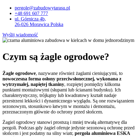
pergole@zabudowytarasu.pl
+48 691 607 777
ul. Górnicza 4b,
26-026 Morawica Polska
Wyślij wiadomość
Czym są żagle ogrodowe?
Żagle ogrodowe
, nazywane również żaglami cieniującymi, to
nowoczesna forma osłony przeciwsłonecznej, wykonana z
wytrzymałej, napiętej tkaniny
, rozpiętej pomiędzy kilkoma
punktami montażowymi (słupami lub ścianami budynku). Ich
charakterystyczny, trójkątny lub kwadratowy kształt nadaje
przestrzeni lekkości i dynamicznego wyglądu. Są one rozwiązaniem
sezonowym, stosunkowo łatwym w montażu i demontażu,
przeznaczonym głównie do ochrony przed słońcem.
Żagiel ogrodowy stanowi prostszą i mniej trwałą alternatywę dla
pergoli. Podczas gdy żagiel oferuje jedynie sezonową ochronę przed
słońcem i jest podatny na silny wiatr,
pergola aluminiowa ESKA