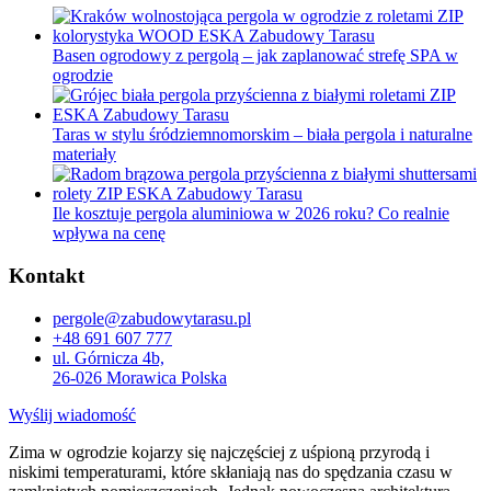
Basen ogrodowy z pergolą – jak zaplanować strefę SPA w
ogrodzie
Taras w stylu śródziemnomorskim – biała pergola i naturalne
materiały
Ile kosztuje pergola aluminiowa w 2026 roku? Co realnie
wpływa na cenę
Kontakt
pergole@zabudowytarasu.pl
+48 691 607 777
ul. Górnicza 4b,
26-026 Morawica Polska
Wyślij wiadomość
Zima w ogrodzie kojarzy się najczęściej z uśpioną przyrodą i
niskimi temperaturami, które skłaniają nas do spędzania czasu w