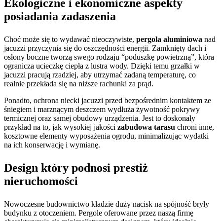
Ekologiczne i ekonomiczne aspekty
posiadania zadaszenia
Choć może się to wydawać nieoczywiste,
pergola aluminiowa
nad
jacuzzi przyczynia się do oszczędności energii. Zamknięty dach i
osłony boczne tworzą swego rodzaju “poduszkę powietrzną”, która
ogranicza ucieczkę ciepła z lustra wody. Dzięki temu grzałki w
jacuzzi pracują rzadziej, aby utrzymać zadaną temperaturę, co
realnie przekłada się na niższe rachunki za prąd.
Ponadto, ochrona niecki jacuzzi przed bezpośrednim kontaktem ze
śniegiem i marznącym deszczem wydłuża żywotność pokrywy
termicznej oraz samej obudowy urządzenia. Jest to doskonały
przykład na to, jak wysokiej jakości
zabudowa tarasu
chroni inne,
kosztowne elementy wyposażenia ogrodu, minimalizując wydatki
na ich konserwację i wymianę.
Design który podnosi prestiż
nieruchomości
Nowoczesne budownictwo kładzie duży nacisk na spójność bryły
budynku z otoczeniem. Pergole oferowane przez naszą firmę