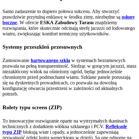
Samo zadaszenie to dopiero połowa sukcesu. Aby stworzyć
prawdziwie przytulną enklawę w środku zimy, niezbędne są
osłony
boczne
. W ofercie
ESKA Zabudowy Tarasu
znajdziemy
rozwiązania, które skutecznie odcinają strefę jacuzzi od lodowatego
wiatru, zwiększając komfort termiczny użytkowników.
Systemy przeszkleń przesuwnych
Zastosowanie
hartowanego szkła
w systemach bezramowych
pozwala na pełną transparentność. Siedząc w gorącym jacuzzi, masz
niezakłócony widok na ośnieżony ogród, będąc jednocześnie
chronionym przed podmuchami wiatru. Szklane panele poruszają
się na dyskretnych prowadnicach, co pozwala na dowolną
konfigurację otwarcia przestrzeni w zależności od aktualnych
potrzeb.
Rolety typu screen (ZIP)
To innowacyjne rozwiązanie oparte na wytrzymałych tkaninach
technicznych z dodatkiem włókna szklanego i PCV.
Refleksole
typu ZIP
blokują wiatr i opady, a jednocześnie zapewniają
prywatność (efekt lustra weneckiego w dzień). Są one odporne na