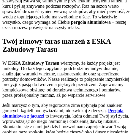
zazwyczaj zsuwa się samoczynnie przy lekkim uchyleniu lameli, a
kurz i pył są zmywane podczas roztopów. Raz na sezon warto
sprawdzić drożność rynien wewnątrz słupów, aby mieć pewność, że
woda z topniejącego lodu ma swobodne ujście. To właściwie
wszystko, czego wymaga od Ciebie
pergola aluminiowa
– resztę
czasu możesz poświęcić na czysty relaks.
Twój zimowy taras marzeń z ESKA
Zabudowy Tarasu
W
ESKA Zabudowy Tarasu
wierzymy, że każdy projekt jest
unikalny. Do każdego zapytania podchodzimy indywidualnie,
analizując warunki wietrzne, nasłonecznienie oraz specyficzne
potrzeby domowników. Nasze realizacje to połączenie inżynierskiej
precyzji z pasją do tworzenia pięknych przestrzeni. Zapewniamy
kompleksową obsługę: od doradztwa technicznego i pomiarów,
przez profesjonalny montaż, aż po wsparcie serwisowe.
Jeśli marzysz o tym, aby tegoroczna zima upłynęła pod znakiem
gorących kąpieli pod gwiazdami, nie zwlekaj z decyzją.
Pergola
aluminiowa z jacuzzi
to inwestycja, która odmieni Twój styl życia,
wprowadzając do niego harmonię i codzienną dawkę luksusu.
Skontaktuj się z nami już dziś i pozwól nam zaprojektować Twoją
osobistą oazę spokoju, która będzie cieszyć oko i duszę niezależnie