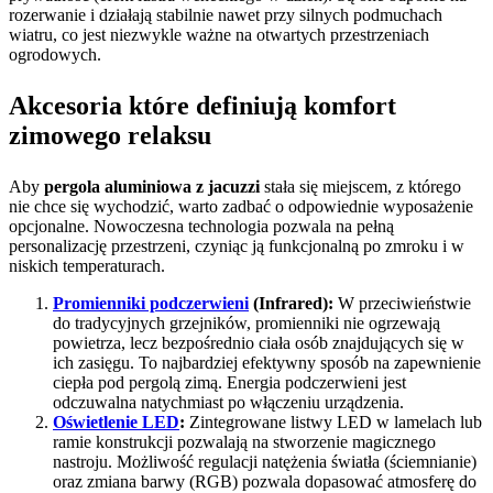
rozerwanie i działają stabilnie nawet przy silnych podmuchach
wiatru, co jest niezwykle ważne na otwartych przestrzeniach
ogrodowych.
Akcesoria które definiują komfort
zimowego relaksu
Aby
pergola aluminiowa z jacuzzi
stała się miejscem, z którego
nie chce się wychodzić, warto zadbać o odpowiednie wyposażenie
opcjonalne. Nowoczesna technologia pozwala na pełną
personalizację przestrzeni, czyniąc ją funkcjonalną po zmroku i w
niskich temperaturach.
Promienniki podczerwieni
(Infrared):
W przeciwieństwie
do tradycyjnych grzejników, promienniki nie ogrzewają
powietrza, lecz bezpośrednio ciała osób znajdujących się w
ich zasięgu. To najbardziej efektywny sposób na zapewnienie
ciepła pod pergolą zimą. Energia podczerwieni jest
odczuwalna natychmiast po włączeniu urządzenia.
Oświetlenie LED
:
Zintegrowane listwy LED w lamelach lub
ramie konstrukcji pozwalają na stworzenie magicznego
nastroju. Możliwość regulacji natężenia światła (ściemnianie)
oraz zmiana barwy (RGB) pozwala dopasować atmosferę do