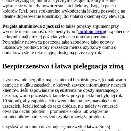
charakteryzują się minimalistycznym designem, który idealnie
wpisuje się w trendy nowoczesnej architektury. Bogata paleta
kolorów RAL oraz strukturalne wykończenia lakieru pozwalają na
idealne dopasowanie konstrukcji do stolarki okiennej czy elewacji.
Pergola aluminiowa z jacuzzi
to także potężny argument przy
wycenie nieruchomości. Elementy typu “
outdoor living
” są obecnie
jednymi z najbardziej pożądanych cech domów premium.
Potencjalny nabywca postrzega taką zabudowę jako gotowy,
luksusowy produkt, który rozszerza metraż użytkowy domu o
dodatkową strefę rekreacyjną dostępną przez cały rok.
Bezpieczeństwo i łatwa pielęgnacja zimą
Użytkowanie pergoli zimą jest niemal bezobsługowe, jednak warto
pamiętać o kilku zasadach, o których zawsze informujemy naszych
klientów. Jeśli zapowiadane są ekstremalne opady marznącego
deszczu, warto pozostawić lamele w pozycji lekko uchylonej (ok.
10 stopni), aby zapobiec ich ewentualnemu przymarznięciu do
uszczelek. Jeżeli jednak do tego dojdzie, nie należy wymuszać
otwarcia dachu pilotem – promienie słońca lub włączenie
promienników podczerwieni szybko rozwiążą problem.
Czystość aluminium utrzymuje się niezwykle łatwo. Śnieg