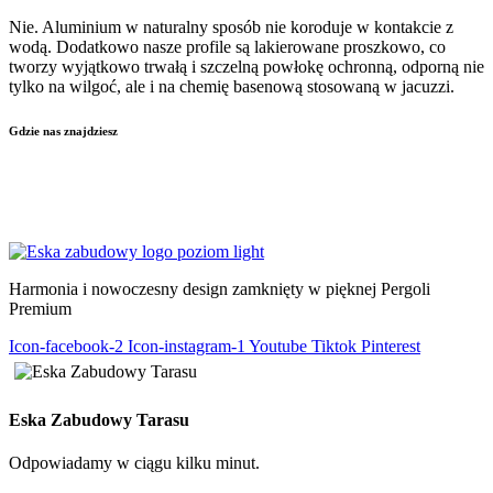
Nie. Aluminium w naturalny sposób nie koroduje w kontakcie z
wodą. Dodatkowo nasze profile są lakierowane proszkowo, co
tworzy wyjątkowo trwałą i szczelną powłokę ochronną, odporną nie
tylko na wilgoć, ale i na chemię basenową stosowaną w jacuzzi.
Gdzie nas znajdziesz
KIELCE
–
KRAKÓW
–
WŁOSZCZOWA
–
LUBLIN
–
ŁÓDŹ
–
WARSZAWA
–
KATOWICE
–
POZNAŃ
–
RADOM
–
RZESZÓW
–
TARNÓW
–
WROCŁAW
Harmonia i nowoczesny design zamknięty w pięknej Pergoli
Premium
Icon-facebook-2
Icon-instagram-1
Youtube
Tiktok
Pinterest
Eska Zabudowy Tarasu
Odpowiadamy w ciągu kilku minut.