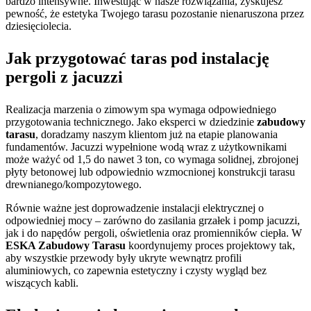
bardzo intensywne. Inwestując w nasze rozwiązania, zyskujesz
pewność, że estetyka Twojego tarasu pozostanie nienaruszona przez
dziesięciolecia.
Jak przygotować taras pod instalację
pergoli z jacuzzi
Realizacja marzenia o zimowym spa wymaga odpowiedniego
przygotowania technicznego. Jako eksperci w dziedzinie
zabudowy
tarasu
, doradzamy naszym klientom już na etapie planowania
fundamentów. Jacuzzi wypełnione wodą wraz z użytkownikami
może ważyć od 1,5 do nawet 3 ton, co wymaga solidnej, zbrojonej
płyty betonowej lub odpowiednio wzmocnionej konstrukcji tarasu
drewnianego/kompozytowego.
Równie ważne jest doprowadzenie instalacji elektrycznej o
odpowiedniej mocy – zarówno do zasilania grzałek i pomp jacuzzi,
jak i do napędów pergoli, oświetlenia oraz promienników ciepła. W
ESKA Zabudowy Tarasu
koordynujemy proces projektowy tak,
aby wszystkie przewody były ukryte wewnątrz profili
aluminiowych, co zapewnia estetyczny i czysty wygląd bez
wiszących kabli.