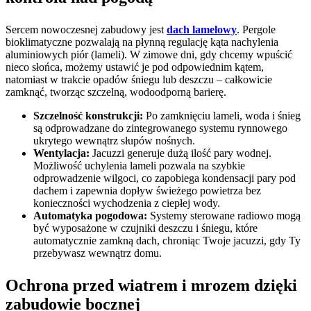
Sercem nowoczesnej zabudowy jest
dach lamelowy
. Pergole
bioklimatyczne pozwalają na płynną regulację kąta nachylenia
aluminiowych piór (lameli). W zimowe dni, gdy chcemy wpuścić
nieco słońca, możemy ustawić je pod odpowiednim kątem,
natomiast w trakcie opadów śniegu lub deszczu – całkowicie
zamknąć, tworząc szczelną, wodoodporną barierę.
Szczelność konstrukcji:
Po zamknięciu lameli, woda i śnieg
są odprowadzane do zintegrowanego systemu rynnowego
ukrytego wewnątrz słupów nośnych.
Wentylacja:
Jacuzzi generuje dużą ilość pary wodnej.
Możliwość uchylenia lameli pozwala na szybkie
odprowadzenie wilgoci, co zapobiega kondensacji pary pod
dachem i zapewnia dopływ świeżego powietrza bez
konieczności wychodzenia z ciepłej wody.
Automatyka pogodowa:
Systemy sterowane radiowo mogą
być wyposażone w czujniki deszczu i śniegu, które
automatycznie zamkną dach, chroniąc Twoje jacuzzi, gdy Ty
przebywasz wewnątrz domu.
Ochrona przed wiatrem i mrozem dzięki
zabudowie bocznej