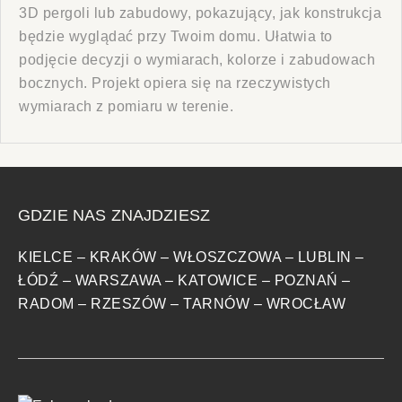
3D pergoli lub zabudowy, pokazujący, jak konstrukcja
będzie wyglądać przy Twoim domu. Ułatwia to
podjęcie decyzji o wymiarach, kolorze i zabudowach
bocznych. Projekt opiera się na rzeczywistych
wymiarach z pomiaru w terenie.
GDZIE NAS ZNAJDZIESZ
KIELCE
–
KRAKÓW
–
WŁOSZCZOWA
–
LUBLIN
–
ŁÓDŹ
–
WARSZAWA
–
KATOWICE
–
POZNAŃ
–
RADOM
–
RZESZÓW
–
TARNÓW
–
WROCŁAW